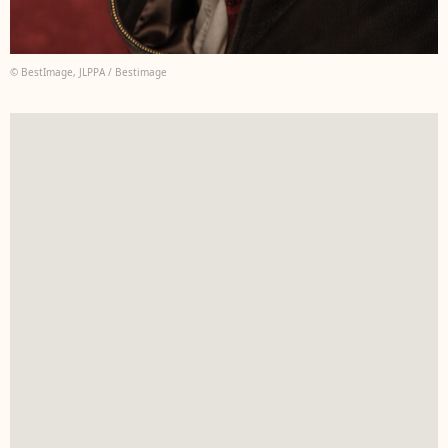
© BestImage, JLPPA / Bestimage