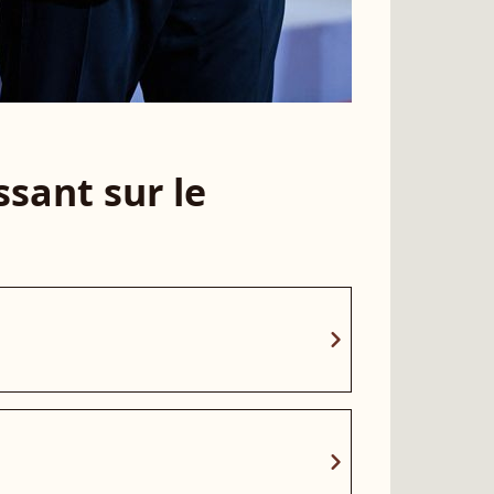
sant sur le
chevron_right
chevron_right