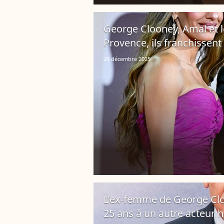
George Clooney, Amal et l
Provence, ils franchissen
29 décembre 2025
L'ex-femme de George Clo
25 ans à un autre acteur 