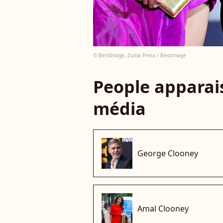
© BestImage, Zuma Press / Bestimage
People apparais
média
George Clooney
Amal Clooney