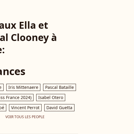
aux Ella et
al Clooney à
e:
ances
e
Iris Mittenaere
Pascal Bataille
iss France 2024)
Isabel Otero
pé
Vincent Perrot
David Guetta
VOIR TOUS LES PEOPLE