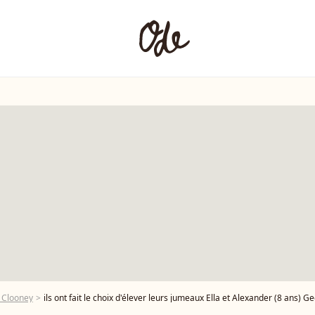
 Clooney
ils ont fait le choix d'élever leurs jumeaux Ella et Alexander (8 ans) George Clooney et Amal Clooney à Venise en Itali