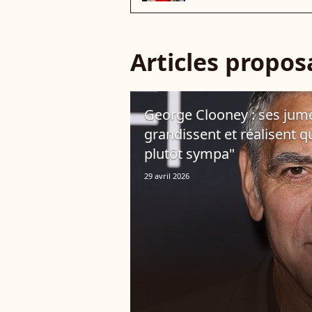
Articles propo
George Clooney : ses jume
grandissent et réalisent qu
plutôt sympa"
29 avril 2026