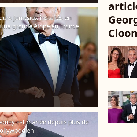
articl
Geor
eurs jumeaux installés en
t une grande étape en France
Cloo
oney est mariée depuis plus de
hollywoodien