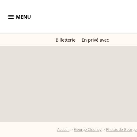
menu
MENU
Billetterie
En privé avec
Accueil
George Clooney
Photos de George