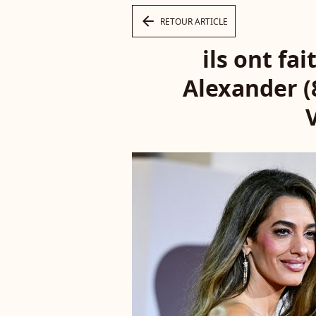
arrow_left
RETOUR ARTICLE
ils ont fa
Alexander (
V