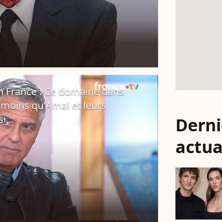
n France : Ce domaine dans
p moins qu'Amal et leurs
...
Derni
actua