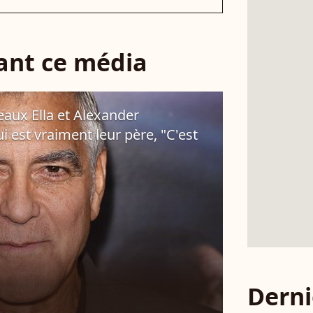
sant ce média
aux Ella et Alexander
i est vraiment leur père, "C'est
Derni