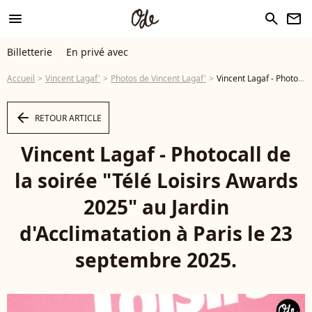
menu
search
newsletter
Billetterie
En privé avec
Accueil
Vincent Lagaf'
Photos de Vincent Lagaf'
Vincent Lagaf - Photocall de la soirée "Télé Loisirs Awards 2025" au Jardin d'Acclimatation à Paris le 23 septembre 2025. © Coadic Guirec/Bestimage - Photo
arrow_left
RETOUR ARTICLE
Vincent Lagaf - Photocall de
la soirée "Télé Loisirs Awards
2025" au Jardin
d'Acclimatation à Paris le 23
septembre 2025.