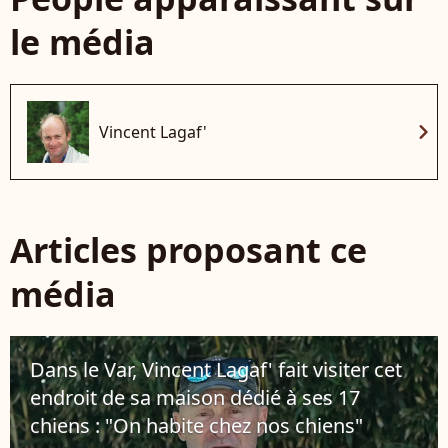
le média
chevron_right
Vincent Lagaf'
Articles proposant ce
média
Dans le Var, Vincent Lagaf' fait visiter cet
endroit de sa maison dédié à ses 17
chiens : "On habite chez nos chiens"