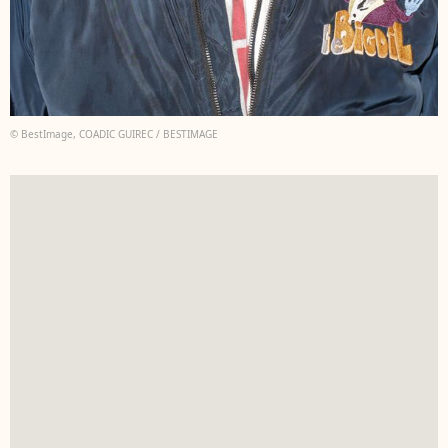
© BestImage, COADIC GUIREC / BESTIMAGE