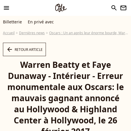
menu
search
newsletter
Billetterie
En privé avec
Accueil
Dernières news
Oscars : Un an après leur énorme bourde, Warren Beatty et Faye Dunaway de retour
arrow_left
RETOUR ARTICLE
Warren Beatty et Faye
Dunaway - Intérieur - Erreur
monumentale aux Oscars: le
mauvais gagnant annoncé
au Hollywood & Highland
Center à Hollywood, le 26