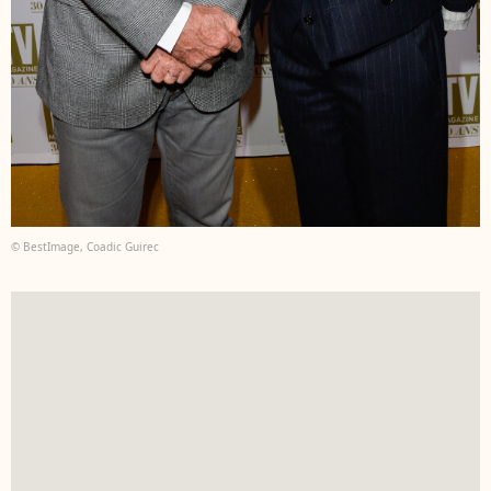
© BestImage, Coadic Guirec