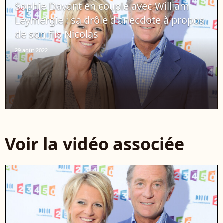
Sophie Davant en couple avec William
Leymergie : sa drôle d'anecdote à propos
de son fils Nicolas
29 août 2022
Voir la vidéo associée