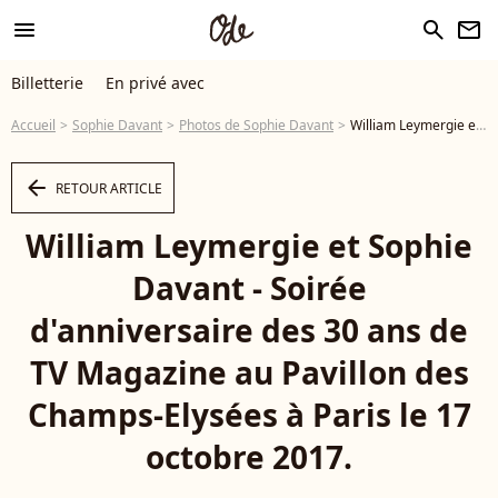
menu
search
newsletter
Billetterie
En privé avec
Accueil
Sophie Davant
Photos de Sophie Davant
William Leymergie et Sophie Davant - Soirée d'anniversaire des 30 ans de TV Magazine au Pavillon des Champs-Elysées à Paris le 17 octobre 2017. © Coadic Guirec/Bestimage - Photo
arrow_left
RETOUR ARTICLE
William Leymergie et Sophie
Davant - Soirée
d'anniversaire des 30 ans de
TV Magazine au Pavillon des
Champs-Elysées à Paris le 17
octobre 2017.