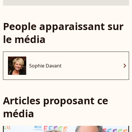
People apparaissant sur
le média
chevron_right
Sophie Davant
Articles proposant ce
média