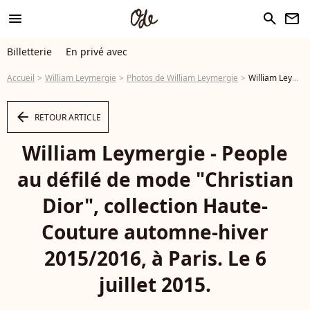
menu
search
newsletter
Billetterie
En privé avec
Accueil
William Leymergie
Photos de William Leymergie
William Leymergie - People au défilé de mode "Christian Dior", collection Haute-Couture automne-hiver 2015/2016, à Paris. Le 6 juillet 2015. - Photo
arrow_left
RETOUR ARTICLE
William Leymergie - People
au défilé de mode "Christian
Dior", collection Haute-
Couture automne-hiver
2015/2016, à Paris. Le 6
juillet 2015.