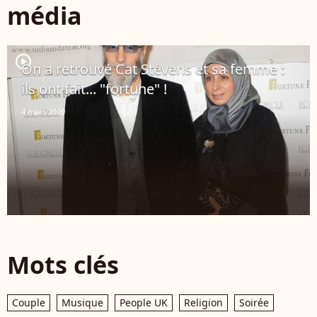
média
player2
On a retrouvé Cat Stevens et sa femme :
ils ont fait... "fortune" !
4 mars 2009
Mots clés
Couple
Musique
People UK
Religion
Soirée