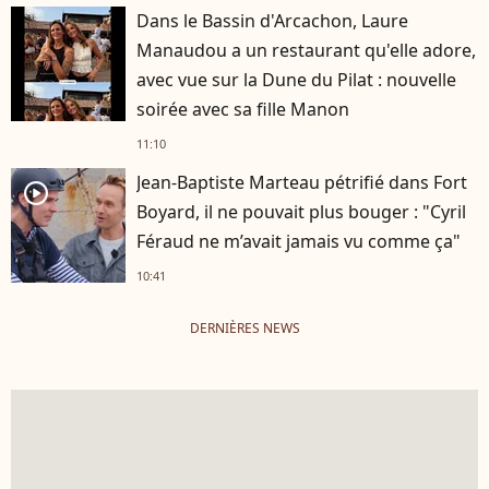
Dans le Bassin d'Arcachon, Laure
Manaudou a un restaurant qu'elle adore,
avec vue sur la Dune du Pilat : nouvelle
soirée avec sa fille Manon
11:10
Jean-Baptiste Marteau pétrifié dans Fort
player2
Boyard, il ne pouvait plus bouger : "Cyril
Féraud ne m’avait jamais vu comme ça"
10:41
DERNIÈRES NEWS