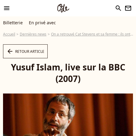
menu
search
newsletter
Billetterie
En privé avec
Accueil
Dernières news
On a retrouvé Cat Stevens et sa femme : ils ont fait... "fortune" !
arrow_left
RETOUR ARTICLE
Yusuf Islam, live sur la BBC
(2007)