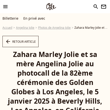
menu
search
newsletter
Billetterie
En privé avec
Accueil
Angelina Jolie
Photos de Angelina Jolie
Zahara Marley Jolie et sa mère Angelina Jolie au photocall de la 82ème cérémonie des Golden Globes à Los Angeles, le 5 janvier 2025 à Beverly Hills, Los Angeles, en Californie @Photo Press Service / BESTIMAGE - Photo
arrow_left
RETOUR ARTICLE
Zahara Marley Jolie et sa
mère Angelina Jolie au
photocall de la 82ème
cérémonie des Golden
Globes à Los Angeles, le 5
janvier 2025 à Beverly Hills,