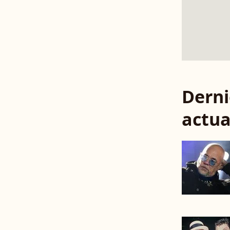
Derni
actua