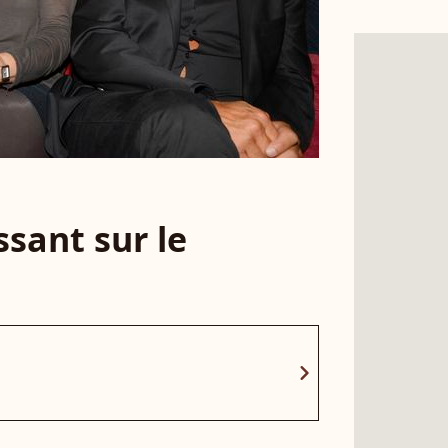
sant sur le
chevron_right