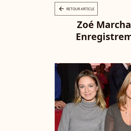
arrow_left
RETOUR ARTICLE
Zoé Marchal
Enregistre