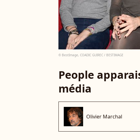
© BestImage, COADIC GUIREC / BESTIMAGE
People apparais
média
Olivier Marchal