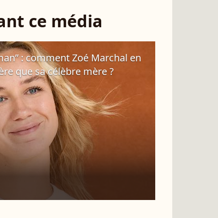
sant ce média
man” : comment Zoé Marchal en
ère que sa célèbre mère ?