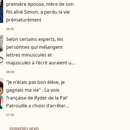
première épouse, mère de son
fils aîné Simon, a perdu la vie
prématurément
08:45
Selon certains experts, les
personnes qui mélangent
lettres minuscules et
majuscules à l'écrit auraient un
besoin de se différencier
08:08
"Je n'étais pas bon élève, je
gagnais ma vie" : La voix
française de Ryder de la Pat'
Patrouille a choisi d'arrêter
l'école à 17 ans
07:30
DERNIÈRES NEWS