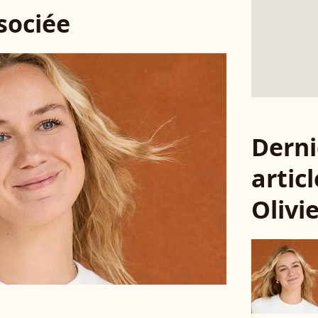
ssociée
Derni
articl
Olivi