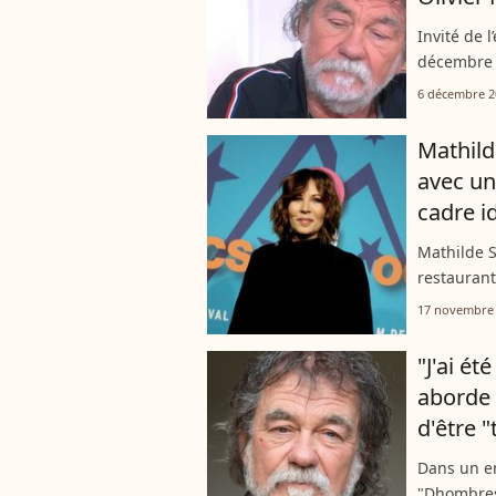
Invité de 
décembre 2
2 de la sér
6 décembre 2
Olivier Mar
Mathild
avec u
cadre i
Mathilde 
restaurant 
dans le Su
17 novembre
occasion s
"J'ai ét
aborde 
d'être 
Dans un en
"Dhombres