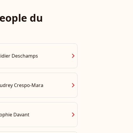
eople du
chevron_right
idier Deschamps
chevron_right
udrey Crespo-Mara
chevron_right
ophie Davant