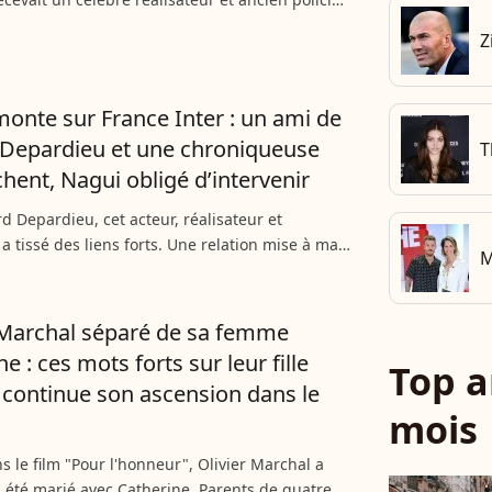
teau de Télématin. Ce dernier a confessé avoir
Z
elques...
monte sur France Inter : un ami de
Depardieu et une chroniqueuse
T
chent, Nagui obligé d’intervenir
d Depardieu, cet acteur, réalisateur et
 a tissé des liens forts. Une relation mise à mal
M
des accusations qui pèsent désormais sur le
cré du...
 Marchal séparé de sa femme
e : ces mots forts sur leur fille
Top a
 continue son ascension dans le
mois
s le film "Pour l'honneur", Olivier Marchal a
été marié avec Catherine. Parents de quatre