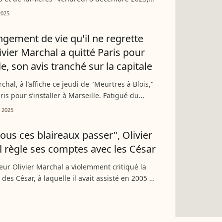
rchal s’est confié sur sa relation compliquée à
2025
 ses excès passés....
gement de vie qu'il ne regrette
ivier Marchal a quitté Paris pour
e, son avis tranché sur la capitale
chal, à l’affiche ce jeudi de "Meurtres à Blois,"
ris pour s’installer à Marseille. Fatigué du
es difficultés de la capitale, il dit avoir trouvé
 2025
 tous ces blaireaux passer", Olivier
 règle ses comptes avec les César
teur Olivier Marchal a violemment critiqué la
des César, à laquelle il avait assisté en 2005 au
Châtelet à Paris, et où il n’a jamais remis les