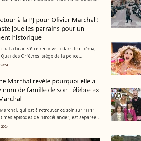
s ont une fille qui a choisi la même carrière
 le...
etour à la PJ pour Olivier Marchal !
aste joue les parrains pour un
ent historique
rchal a beau s'être reconverti dans le cinéma,
6 Quai des Orfèvres, siège de la police
 que le cinéaste a fait son retour ce mardi 5
 2024
n tant...
ne Marchal révèle pourquoi elle a
e nom de famille de son célèbre ex
player2
 Marchal
Marchal, qui est à retrouver ce soir sur "TF1"
ltimes épisodes de "Brocéliande", est séparée
sque dix ans avec Olivier Marchal, lui aussi
 2024
éalisateur....