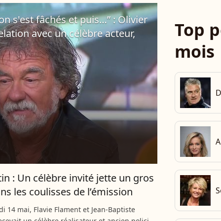
n s'est fâchés et puis…” : Olivier
Top p
elation avec un célèbre acteur,
mois
D
A
in : Un célèbre invité jette un gros
ans les coulisses de l’émission
S
i 14 mai, Flavie Flament et Jean-Baptiste
cevait un célèbre réalisateur et ancien policier