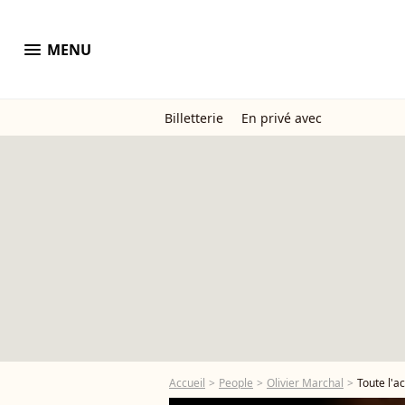
menu
MENU
Billetterie
En privé avec
Accueil
People
Olivier Marchal
Toute l'a