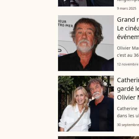
enfants, il
9 mars 2025
qu'eux dans
Grand r
Le ciné
événem
Olivier Ma
c'est au 3
judiciaire,
12 novembre
novembre e
Catheri
gardé l
Olivier
Catherine 
dans les u
depuis pre
30 septembre
acteur et r