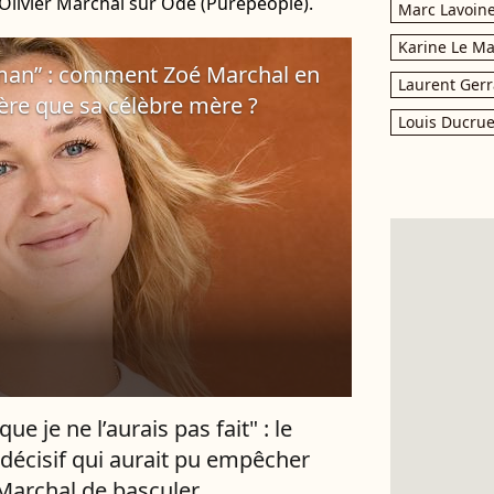
 Olivier Marchal sur Ode (Purepeople).
Marc Lavoin
Karine Le M
man” : comment Zoé Marchal en
Laurent Gerr
ère que sa célèbre mère ?
Louis Ducrue
 que je ne l’aurais pas fait" : le
 décisif qui aurait pu empêcher
 Marchal de basculer