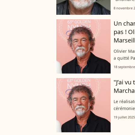
Olivier Ma
8 novembre 
l’alcool et
Un chan
pas ! Ol
Marseill
Olivier Mar
a quitté Pa
stress et d
18 septembre
dans...
"J’ai vu
Marchal
Le réalisa
cérémonie 
Théâtre du 
19 juillet 2025
pieds...