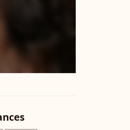
ances