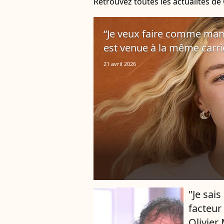
Retrouvez toutes les actualités de
“Je veux faire comme ma
est venue à la même carri
21 avril 2026
"Je sais
player2
facteur
Olivier