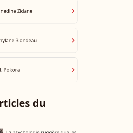
chevron_right
inedine Zidane
chevron_right
hylane Blondeau
chevron_right
. Pokora
rticles du
La psychologie suggère que les