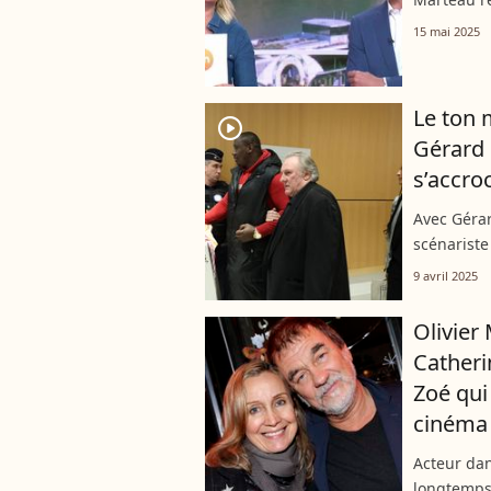
sur le pla
15 mai 2025
raconté qu
Le ton 
player2
Gérard 
s’accro
Avec Gérar
scénariste
au regard 
9 avril 2025
monstre sa
Olivier
Catherin
Zoé qui
cinéma
Acteur dan
longtemps 