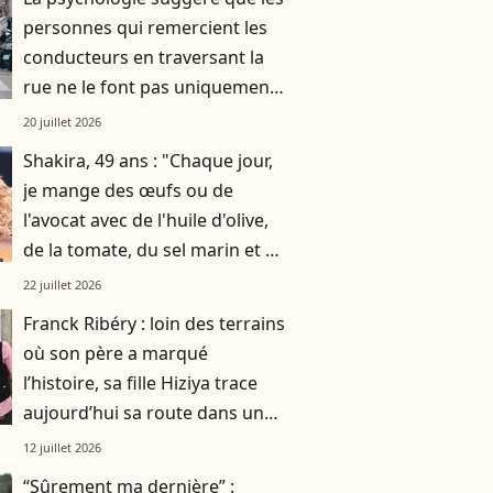
personnes qui remercient les
conducteurs en traversant la
rue ne le font pas uniquement
par gratitude
20 juillet 2026
Shakira, 49 ans : "Chaque jour,
je mange des œufs ou de
l'avocat avec de l'huile d'olive,
de la tomate, du sel marin et un
smoothie"
22 juillet 2026
Franck Ribéry : loin des terrains
où son père a marqué
l’histoire, sa fille Hiziya trace
aujourd’hui sa route dans un
tout autre univers
12 juillet 2026
“Sûrement ma dernière” :