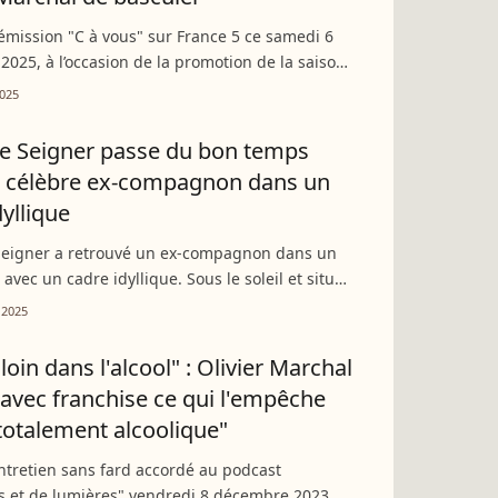
l’émission "C à vous" sur France 5 ce samedi 6
025, à l’occasion de la promotion de la saison
ie "Pax Massilia" sur Netflix, le réalisateur
025
chal...
e Seigner passe du bon temps
n célèbre ex-compagnon dans un
dyllique
Seigner a retrouvé un ex-compagnon dans un
avec un cadre idyllique. Sous le soleil et situé
d-Ouest, les artistes présents pour cette
 2025
emblent...
é loin dans l'alcool" : Olivier Marchal
avec franchise ce qui l'empêche
"totalement alcoolique"
tretien sans fard accordé au podcast
 et de lumières" vendredi 8 décembre 2023,