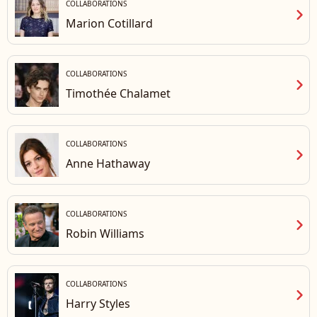
COLLABORATIONS
chevron_right
Marion Cotillard
COLLABORATIONS
chevron_right
Timothée Chalamet
COLLABORATIONS
chevron_right
Anne Hathaway
COLLABORATIONS
chevron_right
Robin Williams
COLLABORATIONS
chevron_right
Harry Styles