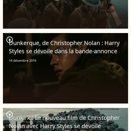
player2
Dunkerque, de Christopher Nolan : Harry
Styles se dévoile dans la bande-annonce
14 décembre 2016
player2
Dunkirk : Le nouveau film de Christopher
Nolan avec Harry Styles se dévoile