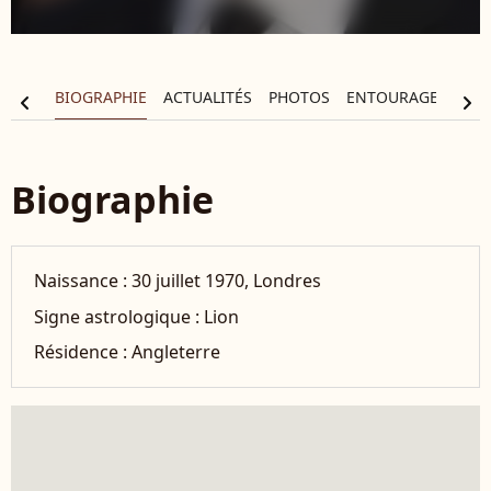
BIOGRAPHIE
ACTUALITÉS
PHOTOS
ENTOURAGE
FIL
chevron_left
chevron_right
Biographie
Naissance :
30 juillet 1970, Londres
Signe astrologique :
Lion
Résidence :
Angleterre