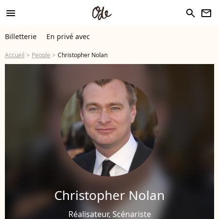
menu
search
newsletter
Billetterie
En privé avec
Accueil
People
Christopher Nolan
Christopher Nolan
Réalisateur, Scénariste