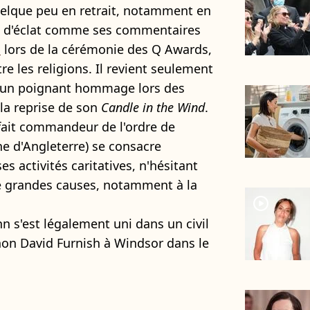
quelque peu en retrait, notamment en
s d'éclat comme ses commentaires
a
lors de la cérémonie des Q Awards,
re les religions. Il revient seulement
r un poignant hommage lors des
la reprise de son
Candle in the Wind
.
é fait commandeur de l'ordre de
ne d'Angleterre) se consacre
s activités caritatives, n'hésitant
e grandes causes, notamment à la
player2
n s'est légalement uni dans un civil
on David Furnish à Windsor dans le