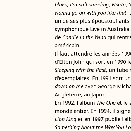
blues
,
I'm still standing
,
Nikita
,
wanna go on with you like that
.
un de ses plus époustouflants
symphonique Live in Australia 
de
Candle in the Wind
qui rentr
américain.
Il faut attendre les années 19
d'Elton John qui sort en 1990 l
Sleeping with the Past
, un tube
d'exemplaires. En 1991 sort un
down on me
avec George Michae
Angleterre, au Japon.
En 1992, l'album
The One
et le
monde entier. En 1994, il sign
Lion King
et en 1997 publie l'
Something About the Way You Lo