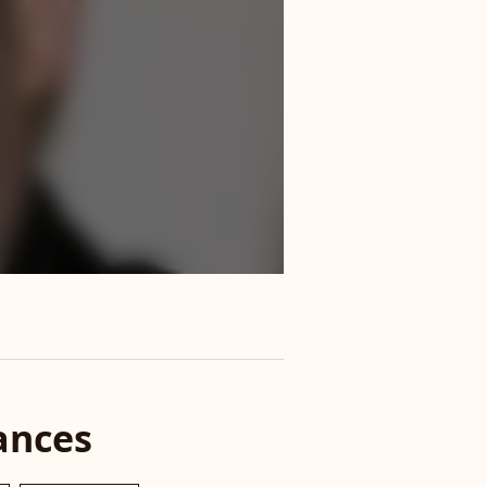
ances