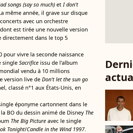
Sad songs (say so much)
et
I don't
 La même année, il grave sur disque
 concerts avec un orchestre
dont est tirée une nouvelle version
e directement dans le top 5
90 pour vivre la seconde naissance
Derni
e single
Sacrifice
issu de l'album
 mondial vendu à 10 millions
actua
e version live de
Don't let the sun go
l, classé n°1 aux États-Unis, en
 single éponyme cartonnent dans le
e la BO du dessin animé de Disney
The
album
The Big Picture
avec le single
ok Tonight
/
Candle in the Wind 1997
.