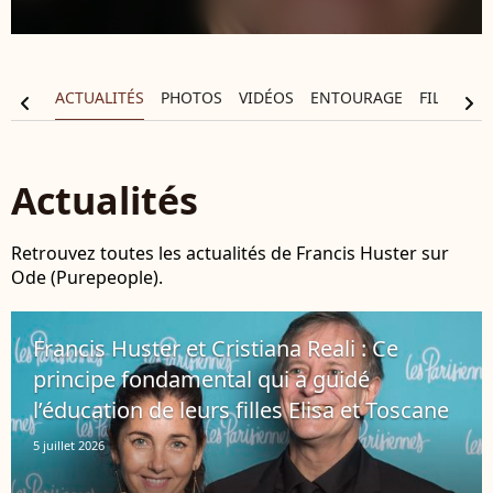
APHIE
ACTUALITÉS
PHOTOS
VIDÉOS
ENTOURAGE
FILMOGR
chevron_left
chevron_right
Actualités
Retrouvez toutes les actualités de Francis Huster sur
Ode (Purepeople).
Francis Huster et Cristiana Reali : Ce
principe fondamental qui a guidé
l’éducation de leurs filles Elisa et Toscane
5 juillet 2026