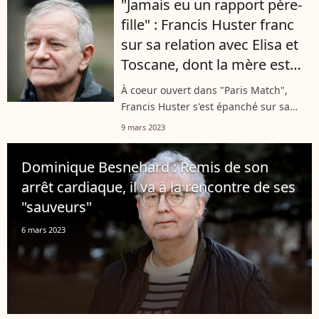
"Jamais eu un rapport père-
le comédien Francis Huster et le
fille" : Francis Huster franc
chanteur...
sur sa relation avec Elisa et
Toscane, dont la mère est
Cristiana Reali
À coeur ouvert dans "Paris Match",
Francis Huster s'est épanché sur sa
relation avec ses deux filles, Elisa (24
9 mars 2023
ans) et Toscane (19 ans), nées de sa
relation avec Cristiana Reali....
Dominique Besnehard : Remis de son
arrêt cardiaque, il va à la rencontre de ses
"sauveurs"
6 mars 2023