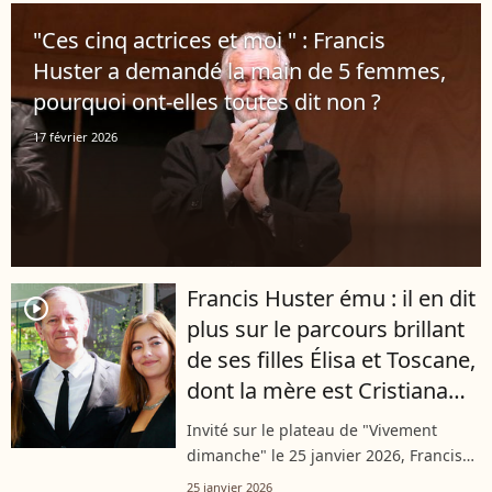
publication complice et festive pour
"Ces cinq actrices et moi " : Francis
marquer...
Huster a demandé la main de 5 femmes,
pourquoi ont-elles toutes dit non ?
17 février 2026
Francis Huster ému : il en dit
player2
plus sur le parcours brillant
de ses filles Élisa et Toscane,
dont la mère est Cristiana
Reali
Invité sur le plateau de "Vivement
dimanche" le 25 janvier 2026, Francis
Huster s'est montré bouleversé à
25 janvier 2026