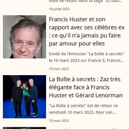
voilà de retour dans la saga "Ici tout
commence" diffusée sur TF1. Pour
18 juillet 2023
l'occasion auprès de nos confrères de
Francis Huster et son
"Télé Magazine", Francis Huster...
rapport avec ses célèbres ex
: ce qu'il n'a jamais pu faire
par amour pour elles
Invité de l'émission "La boîte à secrets"
le 10 mars 2023 sur France 3, Francis
Huster se retrouvera peut-être face à
10 mars 2023
ses filles Elisa et Toscane ou bien face à
La Boîte à secrets : Zaz très
l'une de ses ex. Interviewé...
élégante face à Francis
Huster et Gérard Lenorman
"La Boîte à secrets" est de retour ce
vendredi 10 mars 2023. Pour son
nouveau numéro, Faustine Bollaert a
10 mars 2023
reçu sur son plateau la chanteuse Zaz,