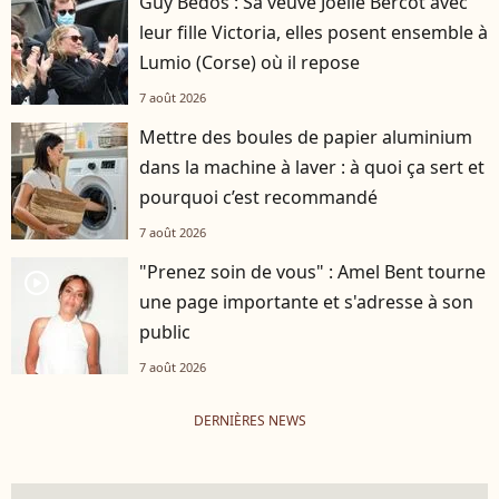
Guy Bedos : Sa veuve Joëlle Bercot avec
leur fille Victoria, elles posent ensemble à
Lumio (Corse) où il repose
7 août 2026
Mettre des boules de papier aluminium
dans la machine à laver : à quoi ça sert et
pourquoi c’est recommandé
7 août 2026
"Prenez soin de vous" : Amel Bent tourne
player2
une page importante et s'adresse à son
public
7 août 2026
DERNIÈRES NEWS