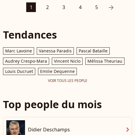
arrow_right
1
2
3
4
5
Tendances
Marc Lavoine
Vanessa Paradis
Pascal Bataille
Audrey Crespo-Mara
Vincent Niclo
Mélissa Theuriau
Louis Ducruet
Emilie Dequenne
VOIR TOUS LES PEOPLE
Top people du mois
chevron_right
Didier Deschamps