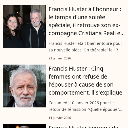
l'évocation d'Élisa et Toscane, ses deux
Francis Huster à l'honneur :
"miracles", dont la mère est Cristiana...
le temps d'une soirée
spéciale, il retrouve son ex-
compagne Cristiana Reali et
leur fille Elisa
Francis Huster était bien entouré pour
sa nouvelle pièce “En thérapie” le 17
janvier dernier. Le rendez-vous était
23 janvier 2026
donné au Théâtre Antoine, à Paris, et
Francis Huster : Cinq
de nombreuses personnes chères...
femmes ont refusé de
l'épouser à cause de son
comportement, il s'explique
Ce samedi 10 janvier 2026 pour le
retour de l’émission "Quelle époque"
sur France 2, Francis Huster a parlé
14 janvier 2026
d’amour face à Léa Salamé. Durant sa
Francis Huster heureux de