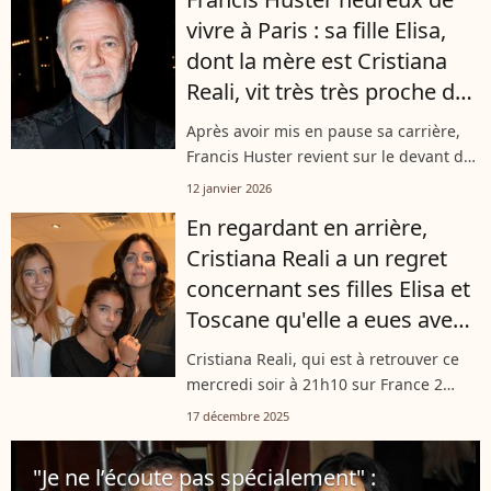
vie, le comédien français a révélé...
vivre à Paris : sa fille Elisa,
dont la mère est Cristiana
Reali, vit très très proche de
lui
Après avoir mis en pause sa carrière,
Francis Huster revient sur le devant de
la scène dans une nouvelle pièce de
12 janvier 2026
théâtre intitulée “En thérapie”. À cette
En regardant en arrière,
occasion, le comédien de...
Cristiana Reali a un regret
concernant ses filles Elisa et
Toscane qu'elle a eues avec
Francis Huster
Cristiana Reali, qui est à retrouver ce
mercredi soir à 21h10 sur France 2
dans "Capitaine Marleau", est mère de
17 décembre 2025
deux filles, Elisa et Toscane. Dans une
interview accordée au magazine...
"Je ne l’écoute pas spécialement" :