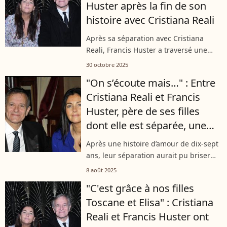
Huster après la fin de son
histoire avec Cristiana Reali
Après sa séparation avec Cristiana
Reali, Francis Huster a traversé une
période difficile, vivant de façon
30 octobre 2025
instable entre studios et chambres
"On s’écoute mais…" : Entre
d’hôtel. Ce jeudi 30 octobre sur
Cristiana Reali et Francis
France...
Huster, père de ses filles
dont elle est séparée, une
communication particulière
Après une histoire d’amour de dix-sept
ans, leur séparation aurait pu briser
tous les liens. Pourtant, entre Cristiana
8 août 2025
Reali et Francis Huster, c’est une
"C'est grâce à nos filles
communication singulière qui...
Toscane et Elisa" : Cristiana
Reali et Francis Huster ont