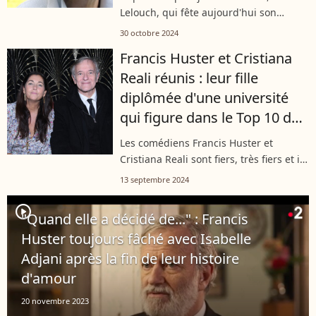
Lelouch, qui fête aujourd'hui son
87ème anniversaire, a un lien très fort
30 octobre 2024
avec la Normandie. Dans les années 70,
Francis Huster et Cristiana
il avait fait bâtir un énorme...
Reali réunis : leur fille
diplômée d'une université
qui figure dans le Top 10 des
meilleures du monde
Les comédiens Francis Huster et
Cristiana Reali sont fiers, très fiers et il
y a de quoi. Leur fille Toscane, qui a
13 septembre 2024
suivi des études à l'étranger, vient
d'être diplômée. Elle a suivi...
player2
"Quand elle a décidé de..." : Francis
Huster toujours fâché avec Isabelle
Adjani après la fin de leur histoire
d'amour
20 novembre 2023