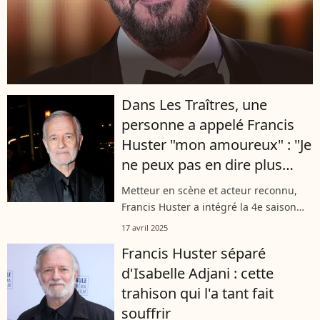
Dans Les Traîtres, une
personne a appelé Francis
Huster "mon amoureux" : "Je
ne peux pas en dire plus
mais…"
Metteur en scène et acteur reconnu,
Francis Huster a intégré la 4e saison
des "Traîtres" sur M6 ! Interrogé par
17 avril 2025
nos confrères de "Télé Poche", ce
Francis Huster séparé
dernier s'est confié sur la fragilité...
d'Isabelle Adjani : cette
trahison qui l'a tant fait
souffrir