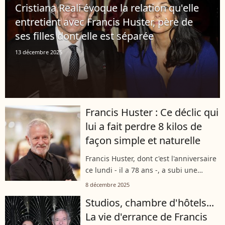
Cristiana Reali évoque la relation qu'elle
entretient avec Francis Huster, père de
ses filles dont elle est séparée
13 décembre 2025
Francis Huster : Ce déclic qui
lui a fait perdre 8 kilos de
façon simple et naturelle
Francis Huster, dont c'est l'anniversaire
ce lundi - il a 78 ans -, a subi une
incroyable transformation physique,
8 décembre 2025
après une profonde remise en
Studios, chambre d'hôtels...
question. Quel est précisément ce
La vie d'errance de Francis
déclic...