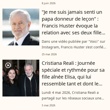
confidence pleine de spontanéité
8 juin 2026
concernant ses filles, Elisa et Toscane.
"Je me suis jamais senti un
L’acteur a dévoilé le regard qu’elles
papa donneur de leçon" :
portent...
Francis Huster évoque la
relation avec ses deux filles,
Elisa et Toscane, issues de sa
Dans une vidéo publiée par "Voici" sur
relation avec Cristiana Reali
Instagram, Francis Huster s’est confié
avec beaucoup de tendresse sur son
25 mai 2026
rôle de père auprès de ses deux filles,
Cristiana Reali : Journée
Élisa et Toscane. Refusant...
player2
spéciale et rythmée pour sa
fille aînée Elisa, qui lui
ressemble tant et dont le
père est Francis Huster
Lundi 4 mai 2026, Cristiana Reali a
partagé sur les réseaux sociaux une
vidéo pleine d'énergie mettant en
5 mai 2026
scène sa fille aînée, Elisa. Une