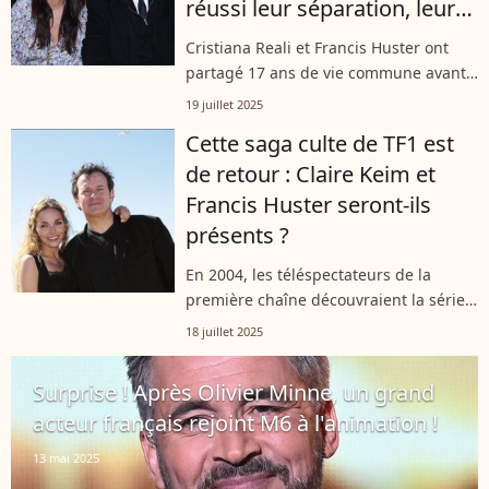
réussi leur séparation, leur
entente étonne même
Cristiana Reali et Francis Huster ont
certains
partagé 17 ans de vie commune avant
de se séparer. Mais loin des ruptures
19 juillet 2025
conflictuelles, leur relation a pris une
Cette saga culte de TF1 est
tournure inattendue. À tel...
de retour : Claire Keim et
Francis Huster seront-ils
présents ?
En 2004, les téléspectateurs de la
première chaîne découvraient la série
"Zodiaque" brillamment portée par
18 juillet 2025
Claire Keim et Francis Huster. Comme
l'ont rapporté les équipes de "Télé-
Surprise ! Après Olivier Minne, un grand
Loisirs"...
acteur français rejoint M6 à l'animation !
13 mai 2025