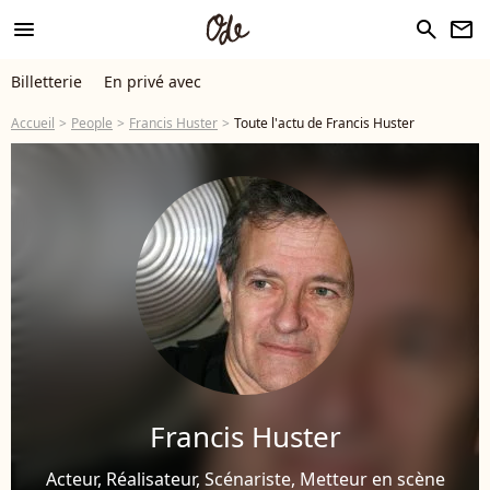
menu
search
newsletter
Billetterie
En privé avec
Accueil
People
Francis Huster
Toute l'actu de Francis Huster
Francis Huster
Acteur, Réalisateur, Scénariste, Metteur en scène