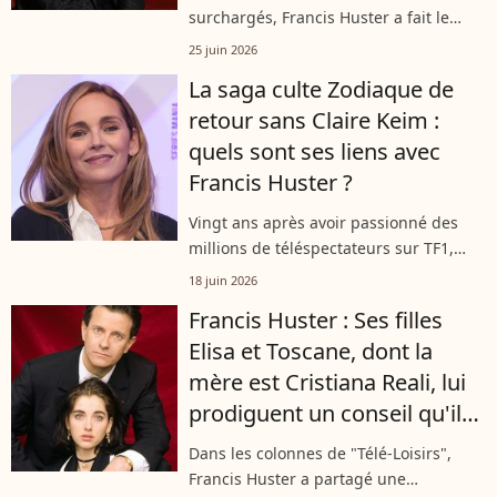
surchargés, Francis Huster a fait le
choix radical de bannir le superflu de
25 juin 2026
son appartement parisien. Refusant de
La saga culte Zodiaque de
posséder une table à manger ou une...
retour sans Claire Keim :
quels sont ses liens avec
Francis Huster ?
Vingt ans après avoir passionné des
millions de téléspectateurs sur TF1,
Zodiaque fait son grand retour avec
18 juin 2026
une troisième saison. Mais les fans
Francis Huster : Ses filles
remarqueront rapidement l'absence
Elisa et Toscane, dont la
d'un...
mère est Cristiana Reali, lui
prodiguent un conseil qu'il
tente absolument de suivre
Dans les colonnes de "Télé-Loisirs",
Francis Huster a partagé une