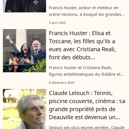
Francis Huster, acteur et metteur en
scène reconnu, a évoqué les grandes
trahisons qui ont marqué sa vie à
5 avril 2025
l’occasion de sa participation au jeu
Francis Huster : Elisa et
"Les Traîtres" sur M6. L’une des plus...
Toscane, les filles qu'ils a
eues avec Cristiana Reali,
font des débuts
brillantissimes !
Francis Huster et Cristiana Reali,
figures emblématiques du théâtre et
du cinéma français, ont partagé une
8 décembre 2024
histoire d'amour de 1991 à 2008. De
Claude Lelouch : Tennis,
leur union sont nées deux filles : Elisa...
piscine couverte, cinéma : sa
grande propriété près de
Deauville est devenue un
hôtel luxueux très spécial
Depuis ses plus jeunes années, Claude