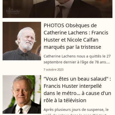
PHOTOS Obsèques de
Catherine Lachens : Francis
Huster et Nicole Calfan
marqués par la tristesse
Catherine Lachens nous a quittés le 27
septembre dernier à l'âge de 78 ans.
Les amis et proches de l'artiste lui ont
7 octobre 2023
rendu un dernier hommage en l'église
"Vous êtes un beau salaud" :
Saint-Roch, à Paris, ce samedi...
Francis Huster interpellé
dans le métro... à cause d'un
rôle à la télévision
Après plusieurs jours de suspense, le