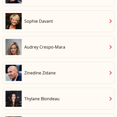
chevron_right
Sophie Davant
chevron_right
Audrey Crespo-Mara
chevron_right
Zinedine Zidane
chevron_right
Thylane Blondeau