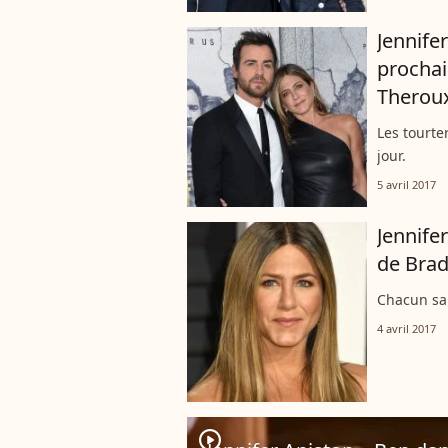
Jennife
prochai
Theroux
Les tourte
jour.
5 avril 2017
Jennife
de Brad 
Chacun sa 
4 avril 2017
player2