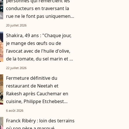
personnes qui remercient les
conducteurs en traversant la
rue ne le font pas uniquement
par gratitude
20 juillet 2026
Shakira, 49 ans : "Chaque jour,
je mange des œufs ou de
l'avocat avec de l'huile d'olive,
de la tomate, du sel marin et un
smoothie"
22 juillet 2026
Fermeture définitive du
restaurant de Neetah et
Rakesh après Cauchemar en
cuisine, Philippe Etchebest
pensait les avoir sauvés
6 août 2026
Franck Ribéry : loin des terrains
où son père a marqué