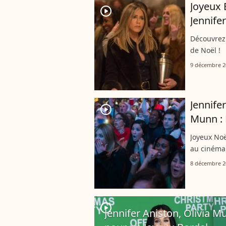
Joyeux 
player2
Jennife
Découvrez
de Noël !
9 décembre 2
Jennife
player2
Munn : 
Joyeux Noë
au cinéma
8 décembre 2
player2
Jennifer Aniston, Olivia M