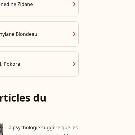
chevron_right
inedine Zidane
chevron_right
hylane Blondeau
chevron_right
. Pokora
rticles du
La psychologie suggère que les