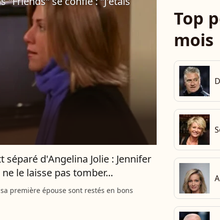
 "Friends" se confie : "J'étais
Top p
mois
D
S
t séparé d'Angelina Jolie : Jennifer
ne le laisse pas tomber...
A
t sa première épouse sont restés en bons