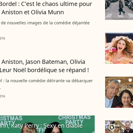
Bordel : C'est le chaos ultime pour
r Aniston et Olivia Munn
 de nouvelles images de la comédie déjantée
016
r Aniston, Jason Bateman, Olivia
Leur Noël bordélique se répand !
l : la nouvelle comédie délirante va débarquer
.
016
unn, Katy Perry : Sexy en diable
player2