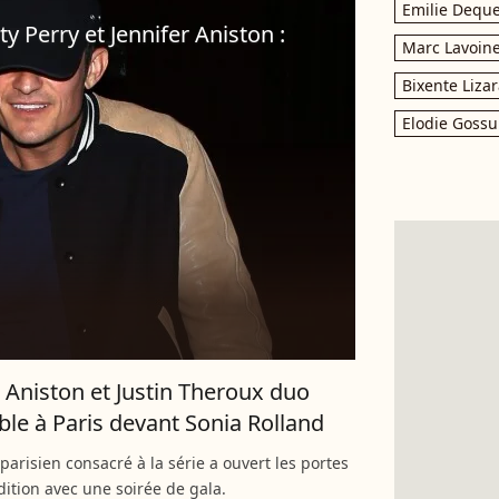
Emilie Dequ
 Perry et Jennifer Aniston :
Marc Lavoin
Bixente Liza
Elodie Gossu
r Aniston et Justin Theroux duo
ible à Paris devant Sonia Rolland
 parisien consacré à la série a ouvert les portes
dition avec une soirée de gala.