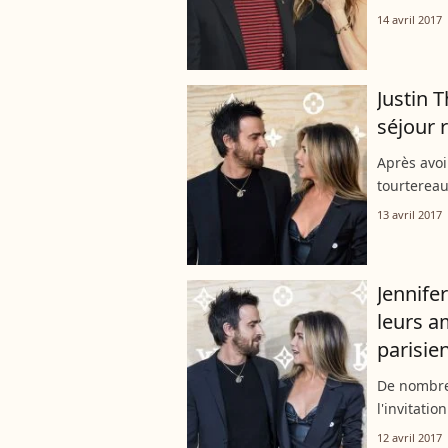
14 avril 2017
Justin 
séjour 
Après avoi
tourtereau
13 avril 2017
Jennife
leurs a
parisie
De nombre
l'invitati
12 avril 2017