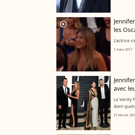
Jennife
player2
les Osc
L'actrice s
1 mars 2017
Jennifer
avec le
La Vanity 
dont quel
27 février 20