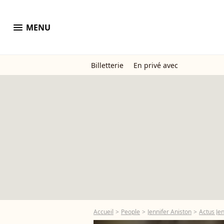
menu
MENU
Billetterie
En privé avec
Accueil
People
Jennifer Aniston
Actus Jen