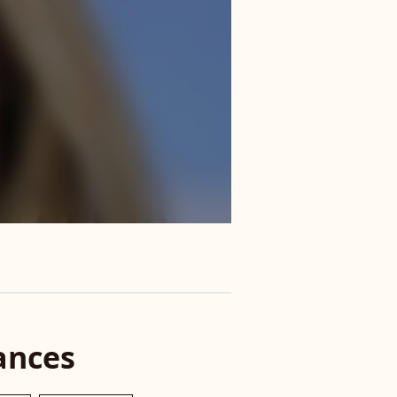
ances