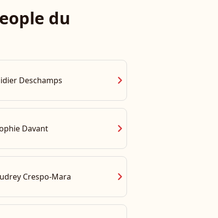
eople du
chevron_right
idier Deschamps
chevron_right
ophie Davant
chevron_right
udrey Crespo-Mara