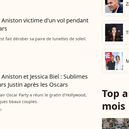
Z
r Aniston victime d'un vol pendant
ars
T
'est fait dérober sa paire de lunettes de soleil.
M
 Aniston et Jessica Biel : Sublimes
urs Justin après les Oscars
Top a
Fair Oscar Party a réuni le gratin d'Hollywood,
ques beaux couples.
mois
17