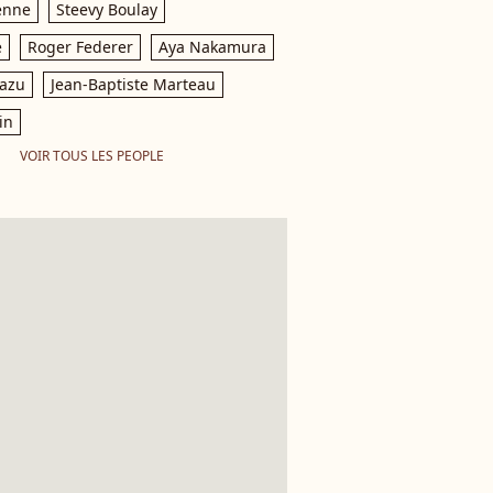
enne
Steevy Boulay
e
Roger Federer
Aya Nakamura
razu
Jean-Baptiste Marteau
in
VOIR TOUS LES PEOPLE