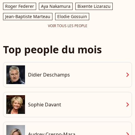
Roger Federer
Aya Nakamura
Bixente Lizarazu
Jean-Baptiste Marteau
Elodie Gossuin
VOIR TOUS LES PEOPLE
Top people du mois
chevron_right
Didier Deschamps
chevron_right
Sophie Davant
chevron_right
Audrey Crespo-Mara