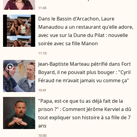
11:45
Dans le Bassin d'Arcachon, Laure
Manaudou a un restaurant qu'elle adore,
avec vue sur la Dune du Pilat : nouvelle
soirée avec sa fille Manon
11:10
Jean-Baptiste Marteau pétrifié dans Fort
player2
Boyard, il ne pouvait plus bouger : "Cyril
Féraud ne m’avait jamais vu comme ça"
10:41
"Papa, est-ce que tu as déjà fait de la
prison ?" : Comment Jérôme Kerviel a dû
tout expliquer son histoire à sa fille de 7
ans
10:00