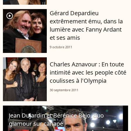
Gérard Depardieu
player2
extrêmement ému, dans la
lumière avec Fanny Ardant
et ses amis
9 octobre 2011
Charles Aznavour : En toute
intimité avec les people côté
coulisses à l'Olympia
30 septembre 2011
Jean Dujardin et Bérénice Bejo, duo
glamour sur canapé