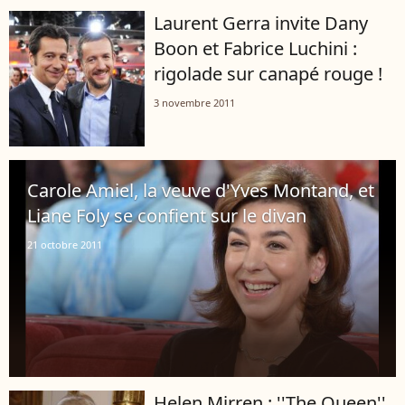
Laurent Gerra invite Dany
Boon et Fabrice Luchini :
rigolade sur canapé rouge !
3 novembre 2011
Carole Amiel, la veuve d'Yves Montand, et
Liane Foly se confient sur le divan
21 octobre 2011
Helen Mirren : ''The Queen''