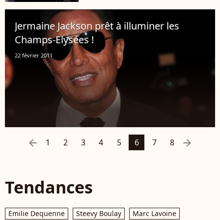
Jermaine Jackson prêt à illuminer les
Champs-Elysées !
22 février 2011
arrow_left
arrow_right
1
2
3
4
5
6
7
8
Tendances
Emilie Dequenne
Steevy Boulay
Marc Lavoine