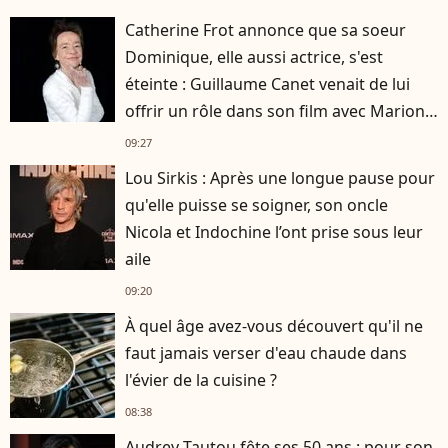
Catherine Frot annonce que sa soeur
Dominique, elle aussi actrice, s'est
éteinte : Guillaume Canet venait de lui
offrir un rôle dans son film avec Marion
Cotillard
09:27
Lou Sirkis : Après une longue pause pour
qu'elle puisse se soigner, son oncle
Nicola et Indochine l’ont prise sous leur
aile
09:20
À quel âge avez-vous découvert qu'il ne
faut jamais verser d'eau chaude dans
l'évier de la cuisine ?
08:38
Audrey Tautou fête ses 50 ans : pour son