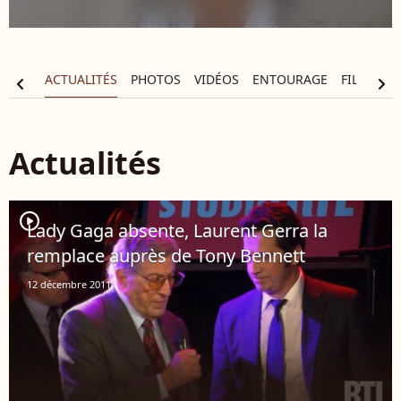
APHIE
ACTUALITÉS
PHOTOS
VIDÉOS
ENTOURAGE
FILMOGR
chevron_left
chevron_right
Actualités
player2
Lady Gaga absente, Laurent Gerra la
remplace auprès de Tony Bennett
12 décembre 2011