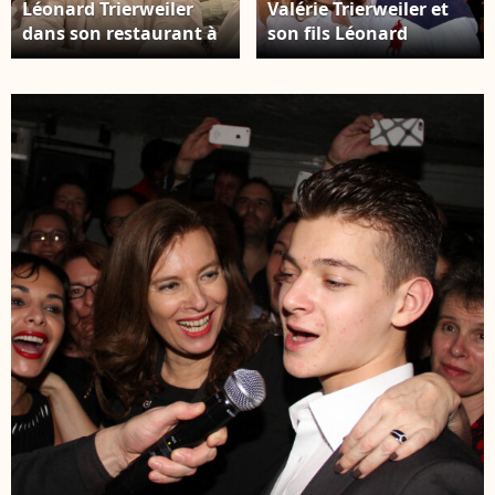
Léonard Trierweiler
Valérie Trierweiler et
dans son restaurant à
son fils Léonard
New York. Photo
dansent lors de
Instagram.
l'inauguration de la
Fête des Tuileries à
Paris