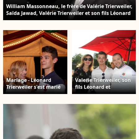
William Massonneau, le frère de Valérie Trierweiler,
Saïda Jawad, Valérie Trierweiler et son fils Léonard
- Prix spécial - Valérie Trierweiler fête son 50ème
anniversaire en présence de sa mère, son frère, son
fils et son ex mari au Banana Café à Paris le 20
février 2015.
Mariage - Léonard
Valerie Trierweiler, son
Trierweiler s'est marié
fils Léonard et
avec sa compagne
Guillaume Gomez (chef
Jennifer - Valérie
des cuisines du palais
Trierweiler et son fils
de l'Elysée) - 6ème
Léonard dansent lors
édition du Trophée de
de l'inauguration de la
la Pétanque
Fête des Tuileries à
Gastronomique au
Paris le 26 juin 2015.
Paris Yacht Marina à