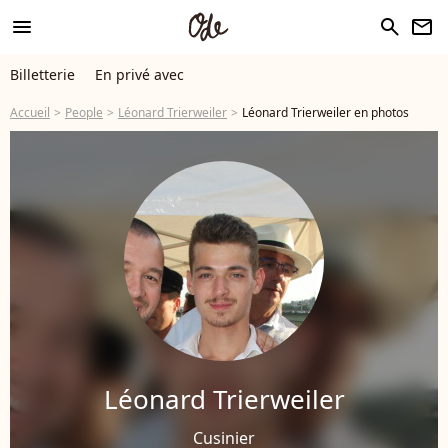
menu
search
newsletter
Billetterie
En privé avec
Accueil
People
Léonard Trierweiler
Léonard Trierweiler en photos
Léonard Trierweiler
Cusinier