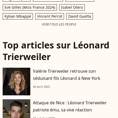
Paris, France, le 28 juin
de la Croix à l' hôtel
2018. © Philippe
Lancaster à Paris,
Eve Gilles (Miss France 2024)
Isabel Otero
Baldini/Bestimage
France, le 13 mars
Kylian Mbappé
Vincent Perrot
David Guetta
2017. © Marc Ausset-
Lacroix/Bestimage
VOIR TOUS LES PEOPLE
Top articles sur Léonard
Trierweiler
Valérie Trierweiler retrouve son
séduisant fils Léonard à New York
26 avril 2022
Attaque de Nice : Léonard Trierweiler
patriote ému, sa vive réaction