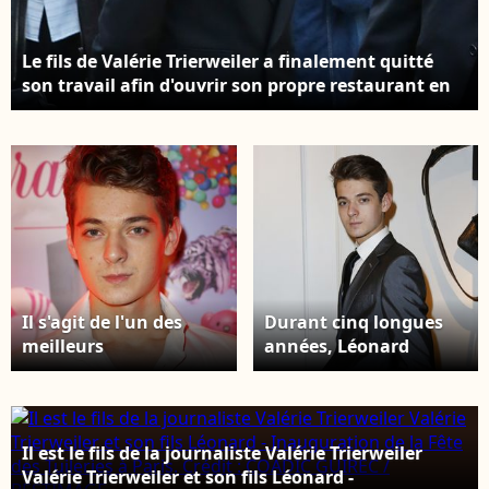
Le fils de Valérie Trierweiler a finalement quitté
son travail afin d'ouvrir son propre restaurant en
France Exclusif- Valerie Trierweiler se promene
avec son fils cadet Leonard avenue Gabriel pres du
Studio Gabriel a Paris le 23 octobre 2013. Crédit :
Agence / Bestimage
Il s'agit de l'un des
Durant cinq longues
meilleurs
années, Léonard
établissements
Trierweiler a travaillé
culinaires du monde
dans les cuisines du
Léonard Trierweiler -
restaurant baptisé "Le
Soirée des 15 ans du
Bernardin" à New York
Il est le fils de la journaliste Valérie Trierweiler
célèbre club parisien
Exclusif - Léonard
Valérie Trierweiler et son fils Léonard -