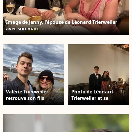
Image de Jenny, l'épouse de Léonard Trierweiler
avec son mari
Valérie Trierweiler
Photo de Léonard
retrouve son fils
Trierweiler et sa
Léonard et son épouse
femme Jenny à New
Jennifer à New York,
York.
après des mois de
séparation.