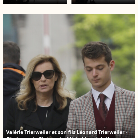
Guillaume Gomez (chef
Guillaume Gomez (chef
des cuisines du palais
des cuisines du palais
de l'Elysée) - 6ème
de l'Elysée) - 6ème
édition du Trophée de
édition du Trophée de
la Pétanque
la Pétanque
Gastronomique au
Gastronomique au
Paris Yacht Marina à
Paris Yacht Marina à
Paris, France, le 28 juin
Paris, France, le 28 juin
2018. © Philippe
2018. © Philippe
Baldini/Bestimage
Baldini/Bestimage
Valérie Trierweiler et son fils Léonard Trierweiler -