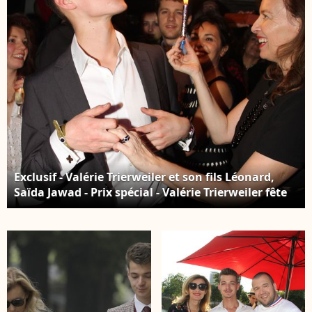
Exclusif - Valérie Trierweiler et son fils Léonard,
Saïda Jawad - Prix spécial - Valérie Trierweiler fête
son 50ème anniversaire en présence de sa mère,
son frère, son fils et son ex mari au Banana Café à
Paris le 20 février 2015. Crédit : BALDINI /
BESTIMAGE