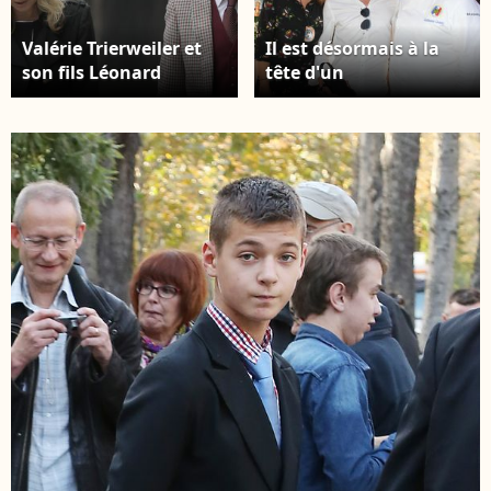
Valérie Trierweiler et
Il est désormais à la
son fils Léonard
tête d'un
Trierweiler - Obsèques
établissement intitulé
de Christophe Michel
"L'Atelier" dans le Val-
(mari de JL Romero) au
d'Oise, qui propose des
crématorium du
formules à des prix
cimetière du Père
plutôt abordables
Lachaise à Paris le 6
Valerie Trierweiler, son
juin 2018. Crédit :
fils Léonard et
AGENCE / BESTIMAGE
Guillaume Gomez (chef
des cuisines du palais
de l'Elysée) - 6ème
édition du Trophée de
la Pétanque
Gastronomique au
Paris Yacht Marina à
Paris, France, le 28 juin
2018. © Philippe
Baldini/Bestimage