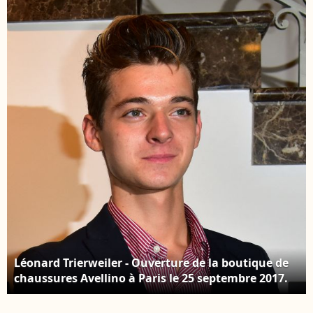
Sarkozy et Valérie
Trierweiler après un
déjeuner au palais de
l'Elysée à Paris le 24
janvier 2019.
Léonard Trierweiler - Ouverture de la boutique de
chaussures Avellino à Paris le 25 septembre 2017.
© Giancarlo Gorassini/Bestimage