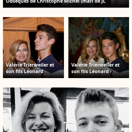
Obsèques de Christophe Michel (mari de JL
Romero) au crématorium du cimetière du Père
Lachaise à Paris le 6 juin 2018.
Valérie Trierweiler et
Valérie Trierweiler et
son fils Léonard
son fils Léonard -
dansent lors de
Inauguration de la
l'inauguration de la
Fête des Tuileries à
Fête des Tuileries à
Paris le 26 juin 2015.
Paris le 26 juin 2015.