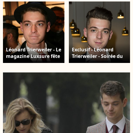
Léonard Trierweiler - Le
Exclusif - Léonard
magazine Luxsure fête
Trierweiler - Soirée du
ses 10 ans dans les
Finland Trophy (raid
ateliers "Mériguet-
polaire cent pour cent
Carrère" à Paris le 21
féminin) à l'ambassade
mars 2018.
de Finlande, à Paris,
France. © Pierre
Perusseau/Bestimage