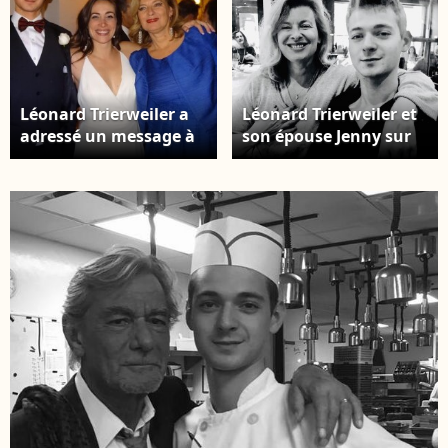
Léonard Trierweiler a
Léonard Trierweiler et
adressé un message à
son épouse Jenny sur
sa maman Valérie
Instagram. Le fils de
Trierweiler sur les
l'ancienne première
réseaux sociaux le 10
dame s'est marié à sa
mai 2020, à l'occasion
compagne de longue
de la fête des Mères. Il
date le samedi 30
l'a illustré avec une
novembre 2019, à New
photo de son mariage,
York.
qui remonte à
décembre 2019.