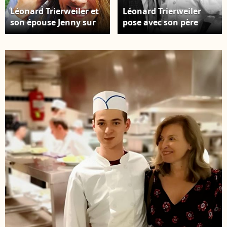
Léonard Trierweiler et
Léonard Trierweiler
son épouse Jenny sur
pose avec son père
Instagram. Le fils de
Denis, à New York, le
l'ancienne première
23 octobre 2019.
dame s'est marié à sa
compagne de longue
date le samedi 30
novembre 2019, à New
York.