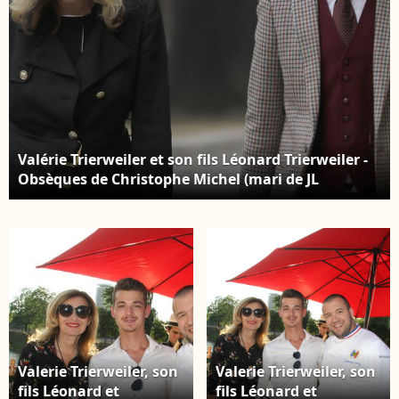
Valérie Trierweiler et son fils Léonard Trierweiler -
Obsèques de Christophe Michel (mari de JL
Romero) au crématorium du cimetière du Père
Lachaise à Paris le 6 juin 2018.
Valerie Trierweiler, son
Valerie Trierweiler, son
fils Léonard et
fils Léonard et