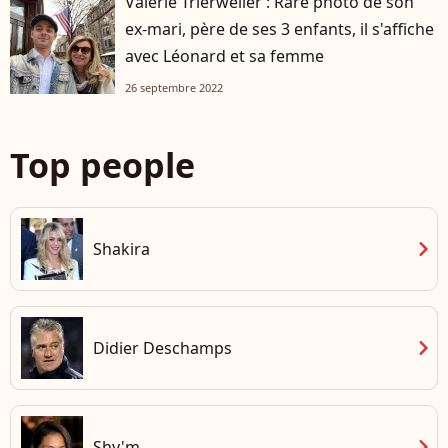
Valérie Trierweiler : Rare photo de son
ex-mari, père de ses 3 enfants, il s'affiche
avec Léonard et sa femme
26 septembre 2022
Top people
chevron_right
Shakira
chevron_right
Didier Deschamps
chevron_right
Shy'm