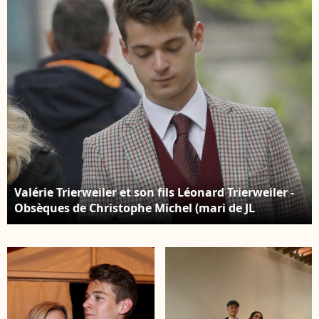
Paris, France, le 28 juin
2018. © Philippe
Baldini/Bestimage
Valérie Trierweiler et son fils Léonard Trierweiler -
Obsèques de Christophe Michel (mari de JL
Romero) au crématorium du cimetière du Père
Lachaise à Paris le 6 juin 2018.