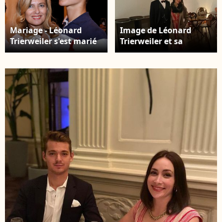
Mariage - Léonard
Image de Léonard
Trierweiler s'est marié
Trierweiler et sa
avec sa compagne
femme Jenny à New
Jennifer - Valérie
York
Trierweiler et son fils
Léonard dansent lors
de l'inauguration de la
Fête des Tuileries à
Paris le 26 juin 2015.