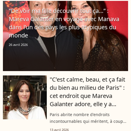
dont il a été victime, mais aussi sur la
“De voir ma fille découvrir tout ça…” :
manière...
Mareva Galanter en voyage avec Manava
dans l’un des pays les plus atypiques du
monde
26 avril 2026
"C’est calme, beau, et ça fait
du bien au milieu de Paris" :
cet endroit que Mareva
Galanter adore, elle y a
emmené le nouveau
Paris abrite nombre d'endroits
membre de son clan
incontournables qui méritent, à coup
sûr, le coup d'œil. C'est le cas de ce
13 avril 2026