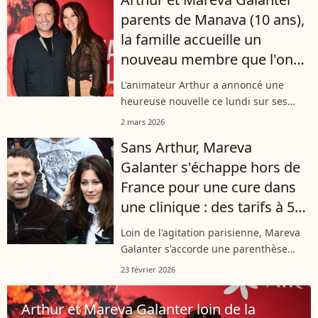
d’un nouveau membre dans la
parents de Manava (10 ans),
famille....
la famille accueille un
nouveau membre que l'on
découvre en photos
L'animateur Arthur a annoncé une
heureuse nouvelle ce lundi sur ses
réseaux sociaux. Déjà papa d'une petite
2 mars 2026
Manava avec l'ancienne Miss France
Sans Arthur, Mareva
Mareva Galanter, il a officiellement...
Galanter s'échappe hors de
France pour une cure dans
une clinique : des tarifs à 5
chiffres affichés
Loin de l'agitation parisienne, Mareva
Galanter s'accorde une parenthèse
bien-être. La femme d'Arthur s'est
23 février 2026
envolée pour une semaine, une
échappée précieuse pour prendre soin
Arthur et Mareva Galanter loin de la
d'elle...