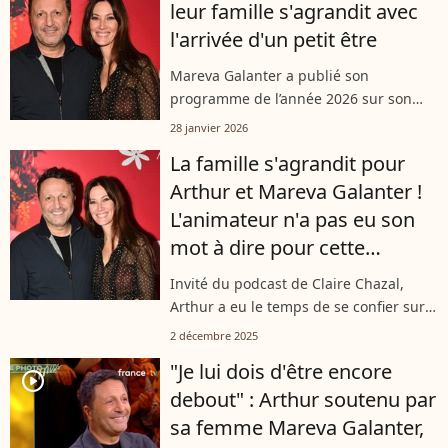
leur famille s'agrandit avec
surtout évoqué...
l'arrivée d'un petit être
Mareva Galanter a publié son
programme de l’année 2026 sur son
compte Instagram ce mardi 27 janvier.
28 janvier 2026
Au milieu des nombreux projets qu’elle
La famille s'agrandit pour
souhaite réaliser, l'épouse d’Arthur a
Arthur et Mareva Galanter !
dévoilé...
L'animateur n'a pas eu son
mot à dire pour cette
surprise faite à leur fille
Invité du podcast de Claire Chazal,
Manava
Arthur a eu le temps de se confier sur
sa vie de famille bien remplie et
2 décembre 2025
notamment sur le nouveau membre
"Je lui dois d'être encore
qui va l'intégrer très prochainement.
player2
debout" : Arthur soutenu par
Une...
sa femme Mareva Galanter,