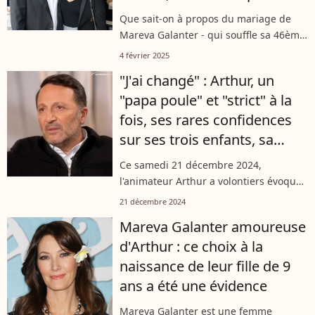
qui existe
Que sait-on à propos du mariage de
Mareva Galanter - qui souffle sa 46ème
bougie ce mardi 4 février 2025- et
4 février 2025
Arthur ? Et bien pas grand-chose, mais
"J'ai changé" : Arthur, un
il existe tout de même une photo...
"papa poule" et "strict" à la
fois, ses rares confidences
sur ses trois enfants, sa
priorité absolue
Ce samedi 21 décembre 2024,
l'animateur Arthur a volontiers évoqué
sa brillante carrière à la télévision dans
21 décembre 2024
le nouveau numéro de "50' Inside"
Mareva Galanter amoureuse
diffusé sur TF1. Mais aussi ses trois...
d'Arthur : ce choix à la
naissance de leur fille de 9
ans a été une évidence
Mareva Galanter est une femme