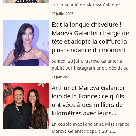
sur la beauté de Mareva Galanter.
L'ancienne Miss France, aujourd'hui
17 juillet 2026
âgée de 47 ans, continue d'afficher une
Exit la longue chevelure !
silhouette impeccable sur les réseaux...
Mareva Galanter change de
tête et adopte la coiffure la
plus tendance du moment
Samedi 20 juin, Mareva Galanter a
publié sur Instagram une vidéo de sa
transformation capillaire. L'ancienne
21 juin 2026
Miss France 1999, compagne de
Arthur et Mareva Galanter
l'animateur Arthur, a dit adieu à ses
loin de la France : ce qu’ils
longueurs....
ont vécu à des milliers de
kilomètres avec leurs
enfants
En couple avec l'ancienne Miss France
Mareva Galanter depuis 2012,