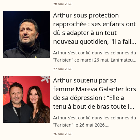
l'emblématique animateur de TF1
28 mai 2026
Arthur s'est récemment rendu à
Arthur sous protection
l'étranger avec son épouse et ses
rapprochée : ses enfants ont
enfants. Malheureusement...
dû s'adapter à un tout
nouveau quotidien, "il a fallu
leur expliquer"
Arthur s’est confié dans les colonnes du
“Parisien” ce mardi 26 mai. L’animateur
est revenu sur sa sécurité, la présence
27 mai 2026
de ses gardes du corps et la manière
Arthur soutenu par sa
dont cela impacte son...
femme Mareva Galanter lors
de sa dépression : “Elle a
tenu à bout de bras toute la
famille pendant deux ans et
Arthur s’est confié dans les colonnes du
demi"
“Parisien” le 26 mai 2026.
L’emblématique animateur est
26 mai 2026
notamment revenu sur la dépression