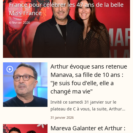
France pour célébrer les 47 ans de la belle
Miss France
4 février 2026
Arthur évoque sans retenue
player2
Manava, sa fille de 10 ans :
"Je suis fou d'elle, elle a
changé ma vie"
Invité ce samedi 31 janvier sur le
plateau de C à vous, la suite, Arthur
s’est livré sur sa vie de père.
31 janvier 2026
L’animateur a partagé plusieurs
Mareva Galanter et Arthur :
confidences sur ses enfants et a