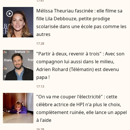
17:41
Mélissa Theuriau fascinée : elle filme sa
player2
fille Lila Debbouze, petite prodige
scolarisée dans une école pas comme les
autres
17:28
"Partir à deux, revenir à trois" : Avec son
compagnon lui aussi dans le milieu,
Adrien Rohard (Télématin) est devenu
papa !
17:13
"On va me couper l'électricité" : cette
célèbre actrice de HPI n'a plus le choix,
complètement ruinée, elle lance un appel
à l'aide
16:28