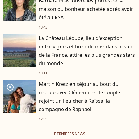
Barbara Pravi ouvre les portes de sa
maison du bonheur, achetée après avoir
été au RSA
13:43
La Château Léoube, lieu d'exception
entre vignes et bord de mer dans le sud
de la France, attire les plus grandes stars
du monde
13:11
Martin Kretz en séjour au bout du
player2
monde avec Clémentine : le couple
rejoint un lieu cher à Raïssa, la
compagne de Raphaël
12:39
DERNIÈRES NEWS