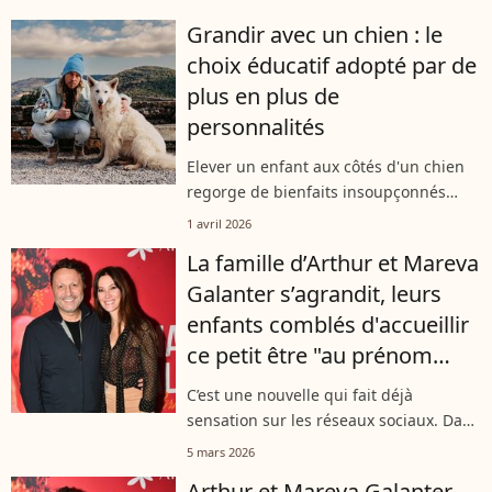
passage très connu des Parisiens et
Grandir avec un chien : le
que Mareva Galanter affectionne tout...
choix éducatif adopté par de
plus en plus de
personnalités
Elever un enfant aux côtés d'un chien
regorge de bienfaits insoupçonnés
pour son développement. Une
1 avril 2026
dynamique vertueuse qui séduit de
La famille d’Arthur et Mareva
plus en plus de parents stars, à l'image
Galanter s’agrandit, leurs
de Julien...
enfants comblés d'accueillir
ce petit être "au prénom
tahitien"
C’est une nouvelle qui fait déjà
sensation sur les réseaux sociaux. Dans
une publication postée sur Instagram,
5 mars 2026
Mareva Galanter a annoncé l’arrivée
Arthur et Mareva Galanter