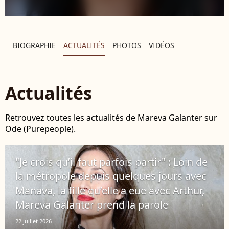
BIOGRAPHIE
ACTUALITÉS
PHOTOS
VIDÉOS
Actualités
Retrouvez toutes les actualités de Mareva Galanter sur
Ode (Purepeople).
"Je crois qu’il faut parfois partir" : Loin de
la métropole depuis quelques jours avec
Manava, la fille qu’elle a eue avec Arthur,
Mareva Galanter prend la parole
22 juillet 2026