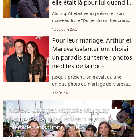
elle était là pour lui quand il
n'allait pas bien
Alors qu’il était venu présenter son
nouveau livre "J’ai perdu un Bédouin
dans Paris", Arthur s’est livré avec
12 octobre 2025
émotion hier soir sur France 2. Dans
Pour leur mariage, Arthur et
"Quelle Époque !", l’animateur a...
Mareva Galanter ont choisi
un paradis sur terre : photos
inédites de la noce
Jusqu'à présent, on n'avait qu'une
unique photo du mariage de Mareva
Galanter et d'Arthur. Le 3 août 2025,
3 août 2025
l'ancienne Miss a dévoilé de nouveaux
clichés du plus beau jour de sa vie...
player2
Mareva Galanter, Nathalie Marquay
Pernaut et sa fille s'éclatent et font le
plein de sensations fortes
6 avril 2025