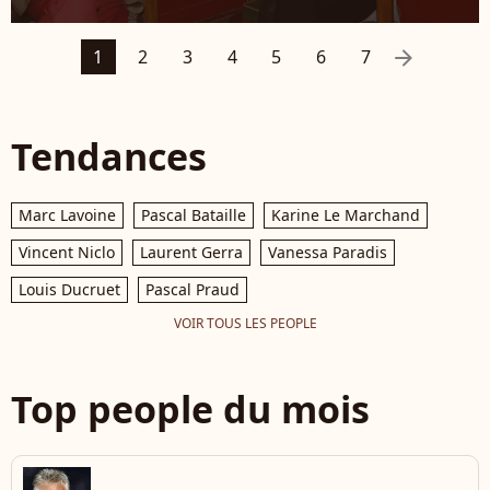
arrow_right
1
2
3
4
5
6
7
Tendances
Marc Lavoine
Pascal Bataille
Karine Le Marchand
Vincent Niclo
Laurent Gerra
Vanessa Paradis
Louis Ducruet
Pascal Praud
VOIR TOUS LES PEOPLE
Top people du mois