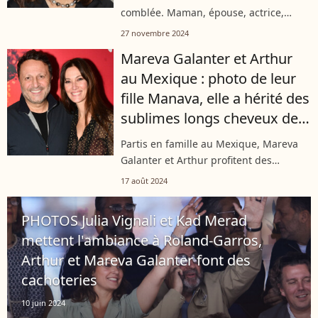
comblée. Maman, épouse, actrice,
animatrice... Tant de casquettes qu'elle
27 novembre 2024
porte avec brio. A l'affiche de "Vaiana 2"
Mareva Galanter et Arthur
qui sort ce mercredi 27 novembre...
au Mexique : photo de leur
fille Manava, elle a hérité des
sublimes longs cheveux de
sa maman
Partis en famille au Mexique, Mareva
Galanter et Arthur profitent des
sunsets paradisiaques du pays avec
17 août 2024
leur fille Manava. L'ancienne reine de
beauté a dévoilé une photographie
PHOTOS Julia Vignali et Kad Merad
de...
mettent l'ambiance à Roland-Garros,
Arthur et Mareva Galanter font des
cachoteries
10 juin 2024