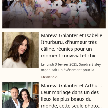
Mareva Galanter et Isabelle
Ithurburu, d'humeur très
câline, réunies pour un
moment convivial et chic
Le lundi 3 février 2025, Sandra Sisley
organisait un événement pour la
marque de vêtements OUD PARIS et sa
6 février 2025
créatrice Patricia Bitton. Ce jour-là, de
Mareva Galanter et Arthur :
nombreuses personnalités s'étaient...
Leur mariage dans un des
lieux les plus beaux du
monde, cette seule photo