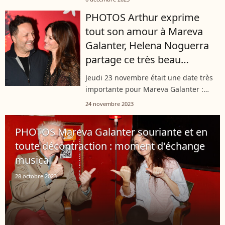
personnes atteintes du cancer et en
PHOTOS Arthur exprime
difficultés financières. Une soirée à
tout son amour à Mareva
laquelle...
Galanter, Helena Noguerra
partage ce très beau
moment
Jeudi 23 novembre était une date très
importante pour Mareva Galanter :
celle de son concert au théâtre Music-
24 novembre 2023
Hall Show à l'Alhambra. Pour cette
soirée, la belle artiste a pu compter...
PHOTOS Mareva Galanter souriante et en
toute décontraction : moment d'échange
musical
28 octobre 2023