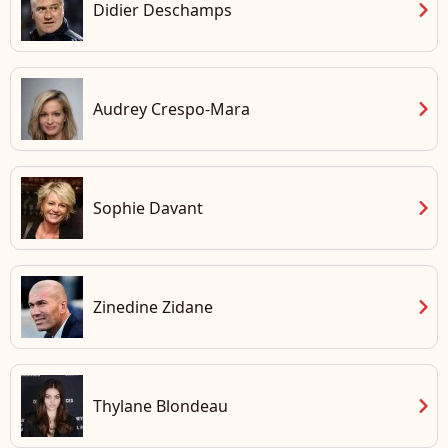
chevron_right
Didier Deschamps
chevron_right
Audrey Crespo-Mara
chevron_right
Sophie Davant
chevron_right
Zinedine Zidane
chevron_right
Thylane Blondeau