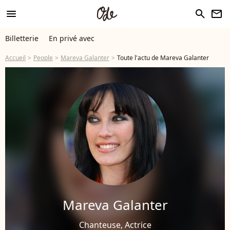
menu
search
newsletter
Billetterie
En privé avec
Accueil
People
Mareva Galanter
Toute l'actu de Mareva Galanter
Mareva Galanter
Chanteuse, Actrice