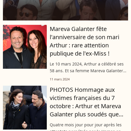
Mareva Galanter fête
l'anniversaire de son mari
Arthur : rare attention
publique de l'ex-Miss !
Le 10 mars 2024, Arthur a célébré ses
58 ans. Et sa femme Mareva Galanter
n'a évidemment pas manqué de lui
11 mars 2024
souhaiter. Sur Instagram, elle lui a
PHOTOS Hommage aux
dédié un post comme elle le fait
victimes françaises du 7
rarement.
octobre : Arthur et Mareva
Galanter plus soudés que
jamais
Quatre mois jour pour jour après les