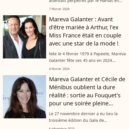
attentats perpétrés par le Hamas en
Israël, une cérémonie en hommage aux
7 février 2024
victimes françaises a eu lieu dans la
Mareva Galanter : Avant
cour d'honneur de l'Hôtel national...
player2
d'être mariée à Arthur, l'ex
Miss France était en couple
avec une star de la mode !
Née le 4 février 1979 à Papeete, Mareva
Galanter fête ses 45 ans en 2024.
Amoureuse d'Arthur depuis 2012, la
4 février 2024
jolie brune avait auparavant craqué
Mareva Galanter et Cécile de
pour un célèbre créateur de mode
Ménibus oublient la dure
bien...
réalité : sortie au Fouquet's
pour une soirée pleine
d'espoir
Le 27 novembre dernier a eu lieu la
troisième édition du Gala de
l'association Solidhair au profit de
6 décembre 2023