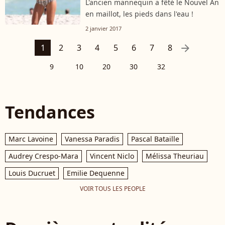
L'ancien mannequin a fêté le Nouvel An
en maillot, les pieds dans l'eau !
2 janvier 2017
arrow_right
1
2
3
4
5
6
7
8
9
10
20
30
32
Tendances
Marc Lavoine
Vanessa Paradis
Pascal Bataille
Audrey Crespo-Mara
Vincent Niclo
Mélissa Theuriau
Louis Ducruet
Emilie Dequenne
VOIR TOUS LES PEOPLE