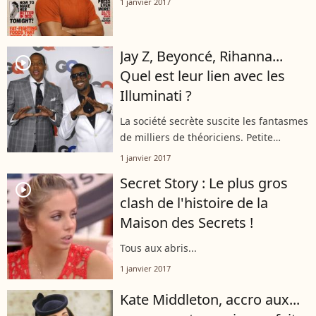
1 janvier 2017
Jay Z, Beyoncé, Rihanna...
player2
Quel est leur lien avec les
Illuminati ?
La société secrète suscite les fantasmes
de milliers de théoriciens. Petite
enquête...
1 janvier 2017
Secret Story : Le plus gros
player2
clash de l'histoire de la
Maison des Secrets !
Tous aux abris...
1 janvier 2017
Kate Middleton, accro aux...