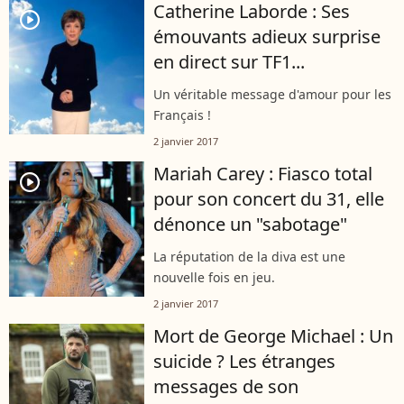
Catherine Laborde : Ses
player2
émouvants adieux surprise
en direct sur TF1...
Un véritable message d'amour pour les
Français !
2 janvier 2017
Mariah Carey : Fiasco total
player2
pour son concert du 31, elle
dénonce un "sabotage"
La réputation de la diva est une
nouvelle fois en jeu.
2 janvier 2017
Mort de George Michael : Un
suicide ? Les étranges
messages de son