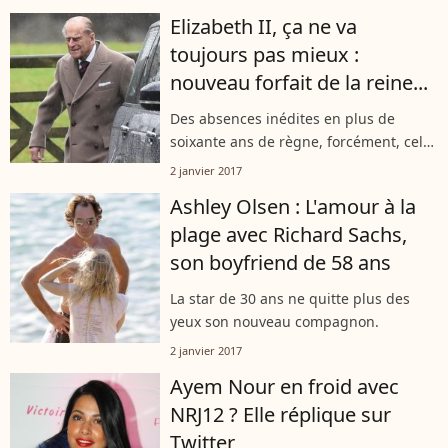
Elizabeth II, ça ne va
toujours pas mieux :
nouveau forfait de la reine...
Des absences inédites en plus de
soixante ans de règne, forcément, cela
ce remarque.
2 janvier 2017
Ashley Olsen : L'amour à la
plage avec Richard Sachs,
son boyfriend de 58 ans
La star de 30 ans ne quitte plus des
yeux son nouveau compagnon.
2 janvier 2017
Ayem Nour en froid avec
NRJ12 ? Elle réplique sur
Twitter