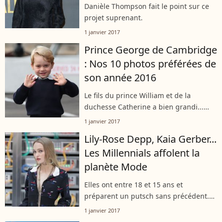
Danièle Thompson fait le point sur ce
projet suprenant.
1 janvier 2017
Prince George de Cambridge
: Nos 10 photos préférées de
son année 2016
Le fils du prince William et de la
duchesse Catherine a bien grandi...
sous les yeux du public, beaucoup plus
1 janvier 2017
qu'en 2015.
Lily-Rose Depp, Kaia Gerber...
Les Millennials affolent la
planète Mode
Elles ont entre 18 et 15 ans et
préparent un putsch sans précédent.
Découvrez-les !
1 janvier 2017