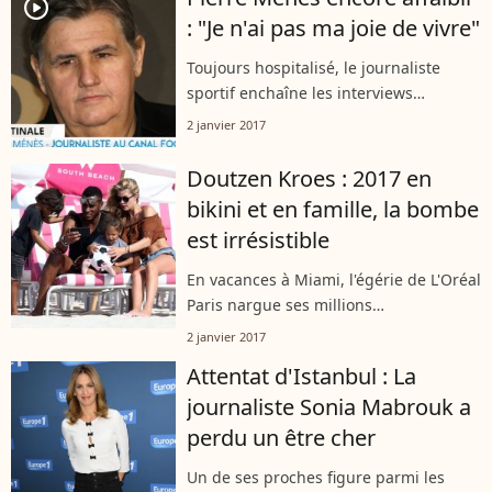
player2
: "Je n'ai pas ma joie de vivre"
Toujours hospitalisé, le journaliste
sportif enchaîne les interviews
bouleversantes.
2 janvier 2017
Doutzen Kroes : 2017 en
bikini et en famille, la bombe
est irrésistible
En vacances à Miami, l'égérie de L'Oréal
Paris nargue ses millions
d'admirateurs...
2 janvier 2017
Attentat d'Istanbul : La
journaliste Sonia Mabrouk a
perdu un être cher
Un de ses proches figure parmi les