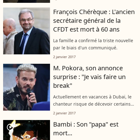
François Chérèque : L'ancien
secrétaire général de la
CFDT est mort à 60 ans
La famille a confirmé la triste nouvelle
par le biais d'un communiqué.
2 janvier 2017
M. Pokora, son annonce
surprise : "Je vais faire un
break"
Actuellement en vacances à Dubaï, le
chanteur risque de décevoir certains
de ses fans.
2 janvier 2017
Bambi : Son "papa" est
player2
mort...