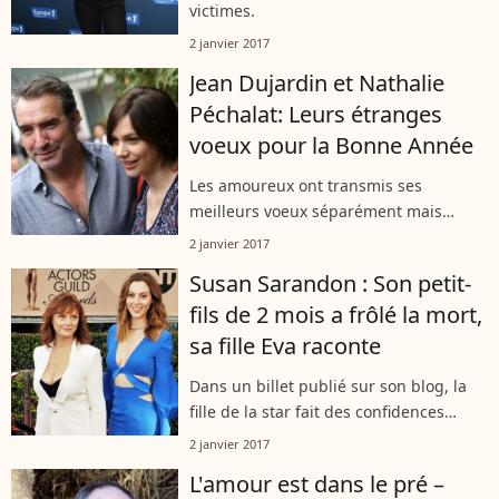
victimes.
2 janvier 2017
Jean Dujardin et Nathalie
Péchalat: Leurs étranges
voeux pour la Bonne Année
Les amoureux ont transmis ses
meilleurs voeux séparément mais
chacun d'une manière amusante.
2 janvier 2017
Susan Sarandon : Son petit-
fils de 2 mois a frôlé la mort,
sa fille Eva raconte
Dans un billet publié sur son blog, la
fille de la star fait des confidences
bouleversantes sur les dernières
2 janvier 2017
semaines de 2016.
L'amour est dans le pré –