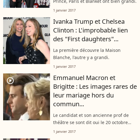
Prince, Paris et Blanket ont bien grandi.
1 janvier 2017
Ivanka Trump et Chelsea
Clinton : L'improbable lien
des "First daughters"...
La première découvre la Maison
Blanche, l'autre y a grandi.
1 janvier 2017
Emmanuel Macron et
player2
Brigitte : Les images rares de
leur mariage hors du
commun...
Le candidat et son ancienne prof de
théâtre se sont dit oui le 20 octobre
2007.
1 janvier 2017