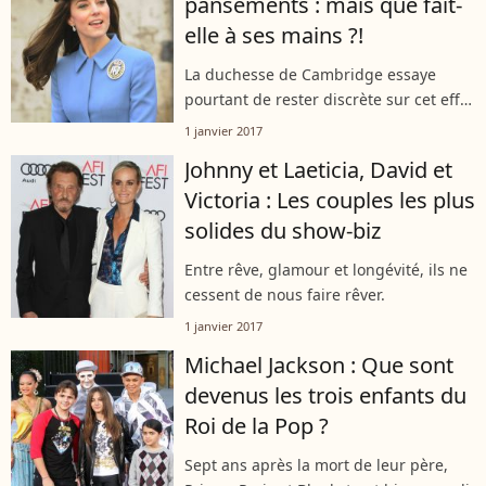
pansements : mais que fait-
elle à ses mains ?!
La duchesse de Cambridge essaye
pourtant de rester discrète sur cet effet
de style, mais on l'a bien remarqué...
1 janvier 2017
Johnny et Laeticia, David et
Victoria : Les couples les plus
solides du show-biz
Entre rêve, glamour et longévité, ils ne
cessent de nous faire rêver.
1 janvier 2017
Michael Jackson : Que sont
devenus les trois enfants du
Roi de la Pop ?
Sept ans après la mort de leur père,