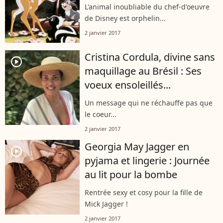
L'animal inoubliable du chef-d'oeuvre
de Disney est orphelin...
2 janvier 2017
Cristina Cordula, divine sans
player2
maquillage au Brésil : Ses
voeux ensoleillés...
Un message qui ne réchauffe pas que
le coeur...
2 janvier 2017
Georgia May Jagger en
player2
pyjama et lingerie : Journée
au lit pour la bombe
Rentrée sexy et cosy pour la fille de
Mick Jagger !
2 janvier 2017