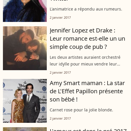
L'animatrice a répondu aux rumeurs.
2 janvier 2017
Jennifer Lopez et Drake :
Leur romance est-elle un un
simple coup de pub ?
Les deux artistes auraient orchestré
leur idylle pour mieux vendre leur
musique.
2 janvier 2017
Amy Smart maman : La star
de L'Effet Papillon présente
son bébé !
Carnet rose pour la jolie blonde.
2 janvier 2017