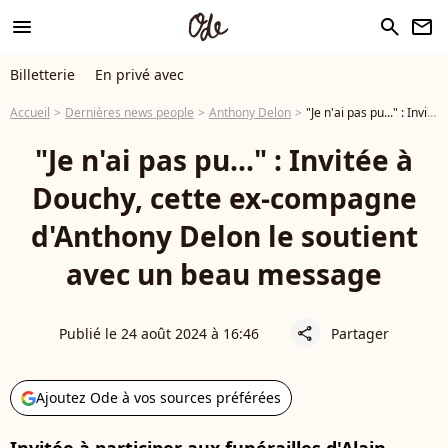
menu
search
newsletter
Billetterie
En privé avec
Accueil
Dernières news people
Anthony Delon
"Je n'ai pas pu..." : Invitée à Douchy, cette ex-compagne d'Anthony Delon le soutient avec un beau message
"Je n'ai pas pu..." : Invitée à
Douchy, cette ex-compagne
d'Anthony Delon le soutient
avec un beau message
Publié le 24 août 2024 à 16:46
Partager
share
Ajoutez Ode à vos sources préférées