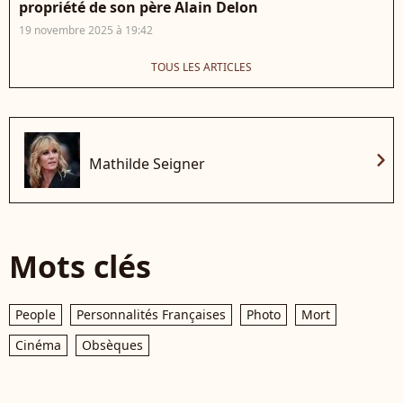
propriété de son père Alain Delon
19 novembre 2025 à 19:42
TOUS LES ARTICLES
chevron_right
Mathilde Seigner
Mots clés
People
Personnalités Françaises
Photo
Mort
Cinéma
Obsèques