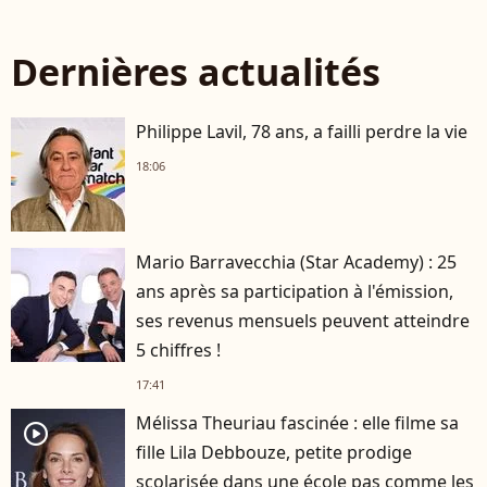
Dernières actualités
Philippe Lavil, 78 ans, a failli perdre la vie
18:06
Mario Barravecchia (Star Academy) : 25
ans après sa participation à l'émission,
ses revenus mensuels peuvent atteindre
5 chiffres !
17:41
Mélissa Theuriau fascinée : elle filme sa
player2
fille Lila Debbouze, petite prodige
scolarisée dans une école pas comme les