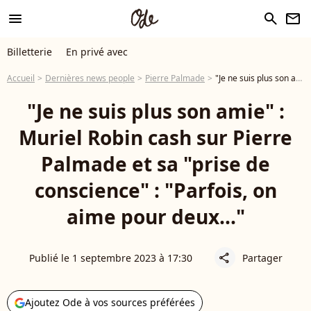
menu
search
newsletter
Billetterie
En privé avec
Accueil
Dernières news people
Pierre Palmade
"Je ne suis plus son amie" : Muriel Robin cash sur Pierre Palmade et sa "prise de conscience" : "Parfois, on aime pour deux..."
"Je ne suis plus son amie" :
Muriel Robin cash sur Pierre
Palmade et sa "prise de
conscience" : "Parfois, on
aime pour deux..."
Publié le 1 septembre 2023 à 17:30
Partager
share
Ajoutez Ode à vos sources préférées