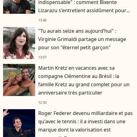
indispensable" : comment Bixente
Lizarazu s'entretient assidûment pour
rester musclé à 56 ans ?
13:46
"Tu aurais seize ans aujourd’hui" :
Virginie Grimaldi partage un message
pour son "éternel petit garçon"
13:07
Martin Kretz en vacances avec sa
compagne Clémentine au Brésil : la
famille Kretz au grand complet pour un
anniversaire très particulier
12:30
Roger Federer devenu milliardaire et pas
qu'avec le tennis : il a investi dans une
marque dont la valorisation est