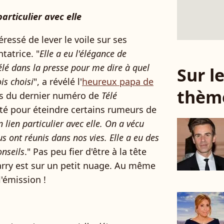
particulier avec elle
éressé de lever le voile sur ses
tatrice. "
Elle a eu l'élégance de
élé dans la presse pour me dire à quel
Sur 
is choisi
", a révélé l'
heureux papa de
thèm
s du dernier numéro de
Télé
ité pour éteindre certains rumeurs de
n lien particulier avec elle. On a vécu
ont réunis dans nos vies. Elle a eu des
onseils
." Pas peu fier d'être à la tête
arry est sur un petit nuage. Au même
'émission !