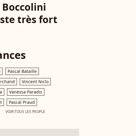
e Boccolini
ste très fort
ances
e
Pascal Bataille
archand
Vincent Niclo
a
Vanessa Paradis
t
Pascal Praud
VOIR TOUS LES PEOPLE