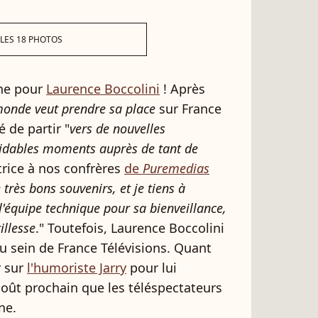
 LES 18 PHOTOS
rne pour
Laurence Boccolini
! Après
monde veut prendre sa place
sur France
 de partir "
vers de nouvelles
rmidables moments auprès de tant de
atrice à nos confrères
de
Puremedias
 très bons souvenirs, et je tiens à
l'équipe technique pour sa bienveillance,
illesse
." Toutefois, Laurence Boccolini
 au sein de France Télévisions. Quant
r sur
l'humoriste Jarry
pour lui
5 août prochain que les téléspectateurs
ne.