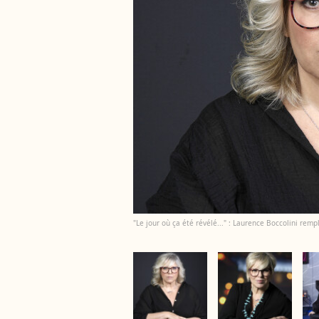
"Le jour où ça été révélé..." : Laurence Boccolini remp