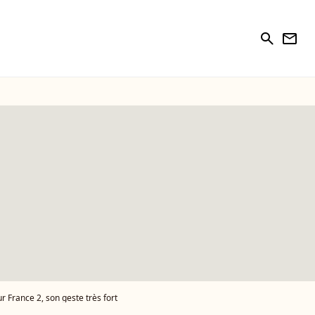
search
newsletter
ur France 2, son geste très fort