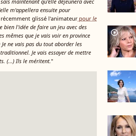
 sais maintenant qu'elle déjeunera avec
u'elle m'appellera ensuite pour
a récemment glissé l'animateur
pour
le
e bien l'idée de faire un jeu avec des
player2
 les mêmes que je vais voir en province
) Je ne vais pas du tout aborder les
aditionnel. Je vais essayer de mettre
 (...) Ils le méritent.
"