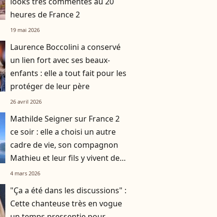
looks très commentés au 20
heures de France 2
19 mai 2026
Laurence Boccolini a conservé
un lien fort avec ses beaux-
enfants : elle a tout fait pour les
protéger de leur père
26 avril 2026
Mathilde Seigner sur France 2
ce soir : elle a choisi un autre
cadre de vie, son compagnon
Mathieu et leur fils y vivent des
jours heureux
4 mars 2026
"Ça a été dans les discussions" :
Cette chanteuse très en vogue
un temps pressentie pour