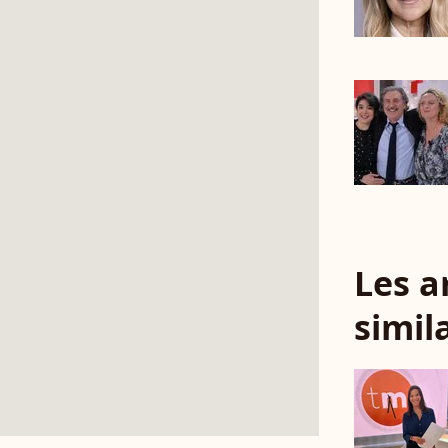
Les a
simil