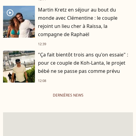
Martin Kretz en séjour au bout du
player2
monde avec Clémentine : le couple
rejoint un lieu cher à Raïssa, la
compagne de Raphaël
12:39
"Ça fait bientôt trois ans qu'on essaie" :
pour ce couple de Koh-Lanta, le projet
bébé ne se passe pas comme prévu
12:08
DERNIÈRES NEWS