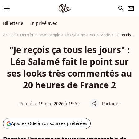
menu
search
newsletter
Billetterie
En privé avec
Accueil
Dernières news people
Léa Salamé
Actus Mode
"Je reçois ça tous les jours" : Léa Salamé fait le point sur ses looks très commentés au 20 heures de France 2
"Je reçois ça tous les jours" :
Léa Salamé fait le point sur
ses looks très commentés au
20 heures de France 2
Publié le 19 mai 2026 à 19:59
Partager
share
Ajoutez Ode à vos sources préférées