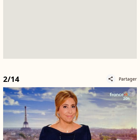
2/14
Partager
share