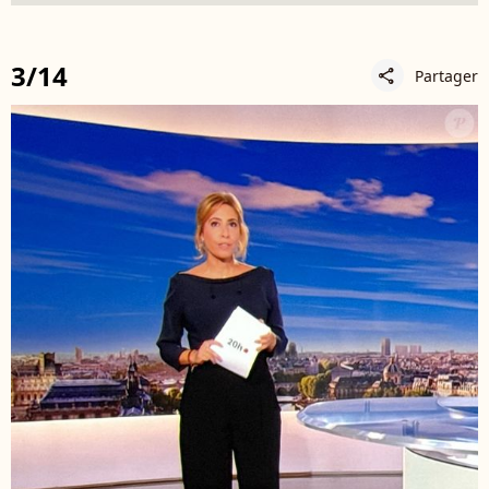
3/14
Partager
share