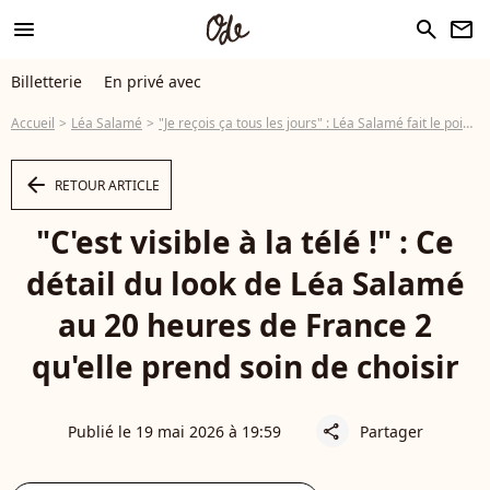
menu
search
newsletter
Billetterie
En privé avec
Accueil
Léa Salamé
"Je reçois ça tous les jours" : Léa Salamé fait le point sur ses looks très commentés au 20 heures de France 2
arrow_left
RETOUR ARTICLE
"C'est visible à la télé !" : Ce
détail du look de Léa Salamé
au 20 heures de France 2
qu'elle prend soin de choisir
Publié le 19 mai 2026 à 19:59
Partager
share