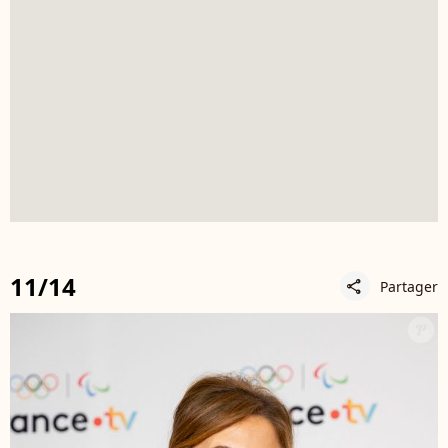
11/14
Partager
share