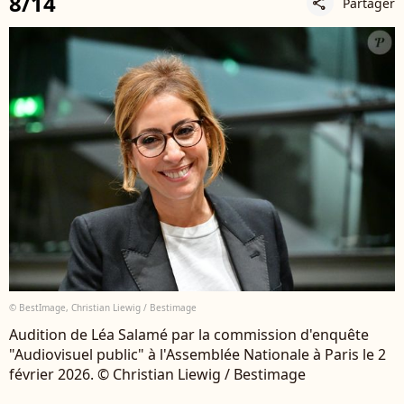
8/14
Partager
share
© BestImage, Christian Liewig / Bestimage
Audition de Léa Salamé par la commission d'enquête
"Audiovisuel public" à l'Assemblée Nationale à Paris le 2
février 2026. © Christian Liewig / Bestimage