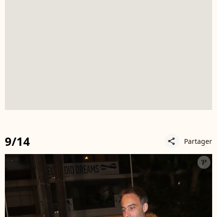
9/14
Partager
share