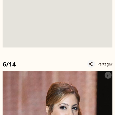
6/14
Partager
share