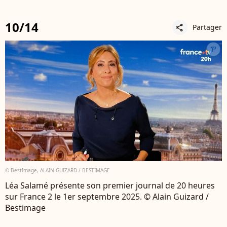
10/14
Partager
share
© BestImage, ALAIN GUIZARD / BESTIMAGE
Léa Salamé présente son premier journal de 20 heures
sur France 2 le 1er septembre 2025. © Alain Guizard /
Bestimage