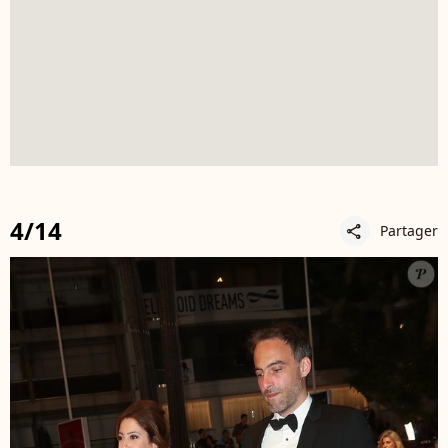
4/14
Partager
share