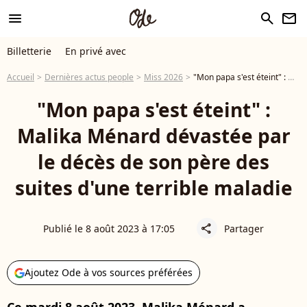
menu
search
newsletter
Billetterie
En privé avec
Accueil
Dernières actus people
Miss 2026
"Mon papa s'est éteint" : Malika Ménard dévastée par le décès de son père des suites d'une terrible maladie
"Mon papa s'est éteint" :
Malika Ménard dévastée par
le décès de son père des
suites d'une terrible maladie
Publié le 8 août 2023 à 17:05
Partager
share
Ajoutez Ode à vos sources préférées