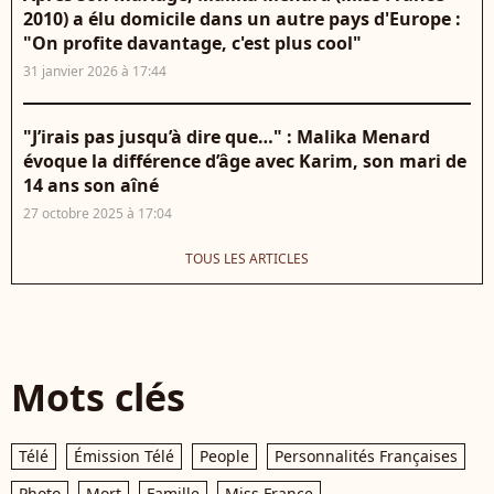
2010) a élu domicile dans un autre pays d'Europe :
"On profite davantage, c'est plus cool"
31 janvier 2026 à 17:44
"J’irais pas jusqu’à dire que…" : Malika Menard
évoque la différence d’âge avec Karim, son mari de
14 ans son aîné
27 octobre 2025 à 17:04
TOUS LES ARTICLES
Mots clés
Télé
Émission Télé
People
Personnalités Françaises
Photo
Mort
Famille
Miss France