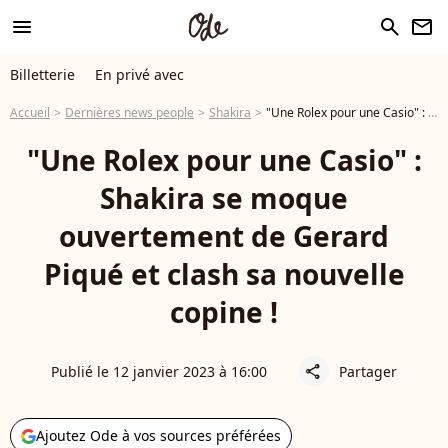
menu
search
newsletter
Billetterie
En privé avec
Accueil
Dernières news people
Shakira
"Une Rolex pour une Casio" : Shakira se moque ouvertement de Gerard Piqué et clash sa nouvelle copine !
"Une Rolex pour une Casio" :
Shakira se moque
ouvertement de Gerard
Piqué et clash sa nouvelle
copine !
Publié le 12 janvier 2023 à 16:00
Partager
share
Ajoutez Ode à vos sources préférées