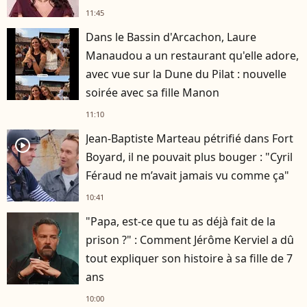
11:45
Dans le Bassin d'Arcachon, Laure
Manaudou a un restaurant qu'elle adore,
avec vue sur la Dune du Pilat : nouvelle
soirée avec sa fille Manon
11:10
Jean-Baptiste Marteau pétrifié dans Fort
player2
Boyard, il ne pouvait plus bouger : "Cyril
Féraud ne m’avait jamais vu comme ça"
10:41
"Papa, est-ce que tu as déjà fait de la
prison ?" : Comment Jérôme Kerviel a dû
tout expliquer son histoire à sa fille de 7
ans
10:00