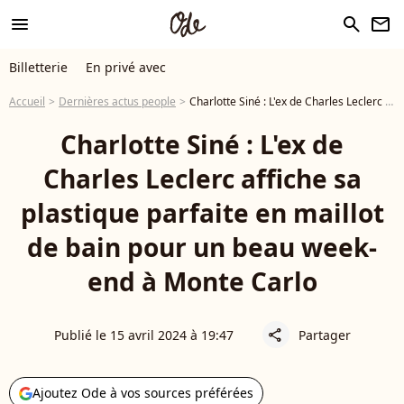
menu
search
newsletter
Billetterie
En privé avec
Accueil
Dernières actus people
Charlotte Siné : L'ex de Charles Leclerc affiche sa plastique parfaite en maillot de bain pour un beau week-end à Monte Carlo
Charlotte Siné : L'ex de
Charles Leclerc affiche sa
plastique parfaite en maillot
de bain pour un beau week-
end à Monte Carlo
Publié le 15 avril 2024 à 19:47
Partager
share
Ajoutez Ode à vos sources préférées