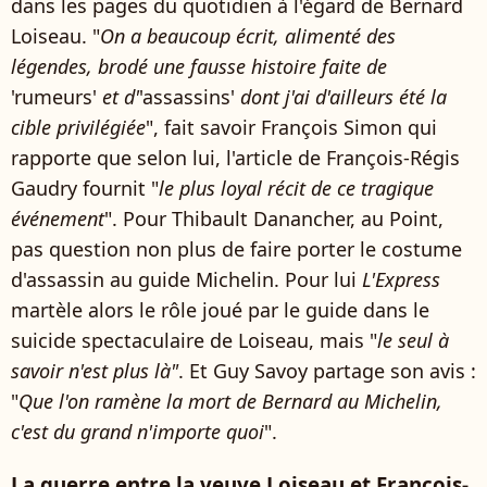
dans les pages du quotidien à l'égard de Bernard
Loiseau. "
On a beaucoup écrit, alimenté des
légendes, brodé une fausse histoire faite de
'rumeurs'
et d'
'assassins'
dont j'ai d'ailleurs été la
cible privilégiée
", fait savoir François Simon qui
rapporte que selon lui, l'article de François-Régis
Gaudry fournit "
le plus loyal récit de ce tragique
événement
". Pour Thibault Danancher, au Point,
pas question non plus de faire porter le costume
d'assassin au guide Michelin. Pour lui
L'Express
martèle alors le rôle joué par le guide dans le
suicide spectaculaire de Loiseau, mais "
le seul à
savoir n'est plus là"
. Et Guy Savoy partage son avis :
"
Que l'on ramène la mort de Bernard au Michelin,
c'est du grand n'importe quoi
".
La guerre entre la veuve Loiseau et François-