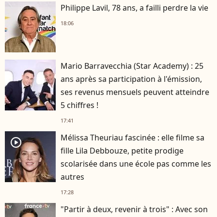
Philippe Lavil, 78 ans, a failli perdre la vie
18:06
Mario Barravecchia (Star Academy) : 25
ans après sa participation à l'émission,
ses revenus mensuels peuvent atteindre
5 chiffres !
17:41
Mélissa Theuriau fascinée : elle filme sa
player2
fille Lila Debbouze, petite prodige
scolarisée dans une école pas comme les
autres
17:28
"Partir à deux, revenir à trois" : Avec son