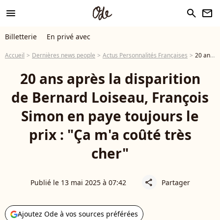
menu
search
newsletter
Billetterie
En privé avec
Accueil
Dernières news people
Actus Personnalités Françaises
20 ans après la disparition de Bernard Loiseau, François Simon en paye toujours le prix : "Ça m'a coûté très cher"
20 ans après la disparition
de Bernard Loiseau, François
Simon en paye toujours le
prix : "Ça m'a coûté très
cher"
Publié le 13 mai 2025 à 07:42
Partager
share
Ajoutez Ode à vos sources préférées