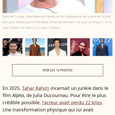
Invité de C à vous, Tahar Rahim est revenu sur les conséquences de la perte de 22 kilos
qu'il avait réalisée pour le film Alpha. Extrait de l'émission "C à vous" sur France 5. © C à
vous / France 5 © France 5, C à vous / France 5
VOIR LES 16 PHOTOS
En 2025,
Tahar Rahim
incarnait un junkie dans le
film
Alpha
, de Julia Ducournau. Pour être le plus
crédible possible,
l'acteur avait perdu 22 kilos
.
Une transformation physique qui lui avait