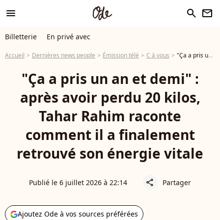
menu
search
newsletter
Billetterie
En privé avec
Accueil
Dernières news people
Émission télé
C à vous
"Ça a pris un an et demi" : après avoir perdu 20 kilos, Tahar Rahim raconte comment il a finalement retrouvé son énergie vitale
"Ça a pris un an et demi" :
après avoir perdu 20 kilos,
Tahar Rahim raconte
comment il a finalement
retrouvé son énergie vitale
Publié le 6 juillet 2026 à 22:14
Partager
share
Ajoutez Ode à vos sources préférées