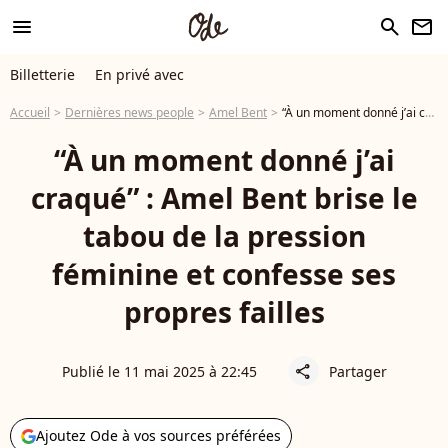
menu
search
newsletter
Billetterie
En privé avec
Accueil
Dernières news people
Amel Bent
“À un moment donné j’ai craqué” : Amel Bent brise le tabou de la pression féminine et confesse ses propres failles
“À un moment donné j’ai
craqué” : Amel Bent brise le
tabou de la pression
féminine et confesse ses
propres failles
Publié le 11 mai 2025 à 22:45
Partager
share
Ajoutez Ode à vos sources préférées