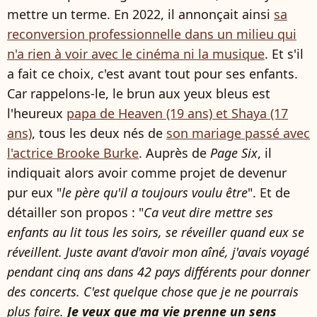
mettre un terme. En 2022, il annonçait ainsi
sa
reconversion professionnelle dans un milieu qui
n'a rien à voir avec le cinéma ni la musique
. Et s'il
a fait ce choix, c'est avant tout pour ses enfants.
Car rappelons-le, le brun aux yeux bleus est
l'heureux
papa de Heaven (19 ans) et Shaya (17
ans)
, tous les deux nés de
son mariage passé avec
l'actrice Brooke Burke
. Auprès de
Page Six
, il
indiquait alors avoir comme projet de devenur
pur eux "
le père qu'il a toujours voulu être
". Et de
détailler son propos : "
Ca veut dire mettre ses
enfants au lit tous les soirs, se réveiller quand eux se
réveillent. Juste avant d'avoir mon aîné, j'avais voyagé
pendant cinq ans dans 42 pays différents pour donner
des concerts. C'est quelque chose que je ne pourrais
plus faire.
Je veux que ma vie prenne un sens