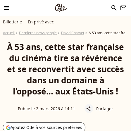
menu
search
newsletter
Billetterie
En privé avec
Accueil
Dernières news people
David Charvet
À 53 ans, cette star française du cinéma tire sa révérence et se reconvertit avec succès dans un domaine à l’opposé… aux États-Unis !
À 53 ans, cette star française
du cinéma tire sa révérence
et se reconvertit avec succès
dans un domaine à
l’opposé… aux États-Unis !
Publié le 2 mars 2026 à 14:11
Partager
share
Ajoutez Ode à vos sources préférées