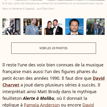
À 53 ans, cette star française du cinéma tire sa révérence et se reconvertit avec succès
dans un domaine à l’opposé… aux États-Unis !
VOIR LES 20 PHOTOS
Il reste l'une des voix bien connues de la musique
française mais aussi l'un des figures phares du
petit écran des années 1990. Il faut dire que
David
Charvet
a joué dans plusieurs séries à succès. Il
interprétait ainsi Matt Brody dans le mythique
feuilleton
Alerte à Malibu
, où il donnait la
réplique à
Pamela Anderson
ou encore
David