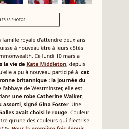
 LES 63 PHOTOS
a famille royale d'attendre deux ans
uisse à nouveau être à leurs côtés
ommonwealth. Ce lundi 10 mars a
s la vie de
Kate Middleton
, depuis
u'elle a pu à nouveau participé à
cet
onne britannique : la journée du
de l'abbaye de Westminster, elle est
 dans
une robe Catherine Walker,
assorti, signé Gina Foster
. Une
alles avait choisi le rouge
. Couleur
autre qu'une des couleurs qui électrise
2025.
Pour la première fois depuis