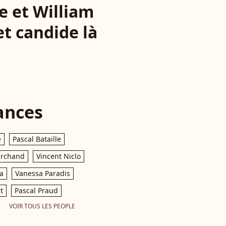
e et William
t candide là
ances
e
Pascal Bataille
archand
Vincent Niclo
a
Vanessa Paradis
t
Pascal Praud
VOIR TOUS LES PEOPLE