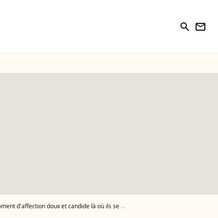
search
newsletter
'affection doux et candide là où ils se sont unis