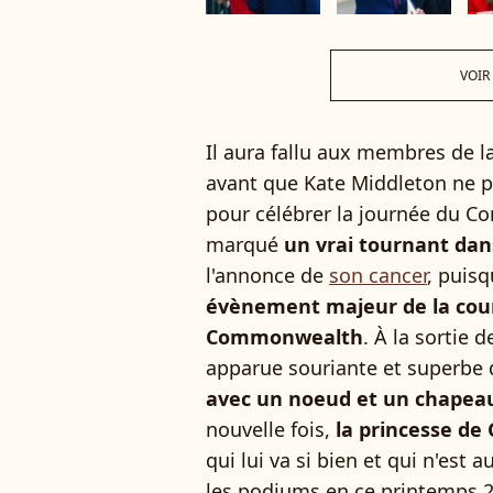
VOIR
Il aura fallu aux membres de l
avant que Kate Middleton ne p
pour célébrer la journée du C
marqué
un vrai tournant dan
l'annonce de
son cancer
, puisq
évènement majeur de la cour
Commonwealth
. À la sortie 
apparue souriante et superbe
avec un noeud et un chapeau 
nouvelle fois,
la princesse de G
qui lui va si bien et qui n'est 
les podiums en ce printemps 