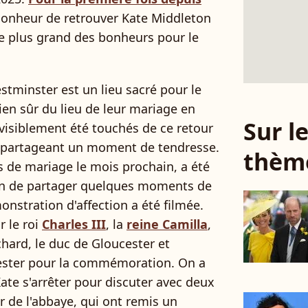
e bonheur de retrouver Kate Middleton
 le plus grand des bonheurs pour le
.
stminster est un lieu sacré pour le
bien sûr du lieu de leur mariage en
Sur 
 visiblement été touchés de ce retour
if partageant un moment de tendresse.
thèm
ns de mariage le mois prochain, a été
ain de partager quelques moments de
onstration d'affection a été filmée.
r le roi
Charles III
, la
reine Camilla
,
chard, le duc de Gloucester et
cester pour la commémoration. On a
ate s'arrêter pour discuter avec deux
ur de l'abbaye, qui ont remis un