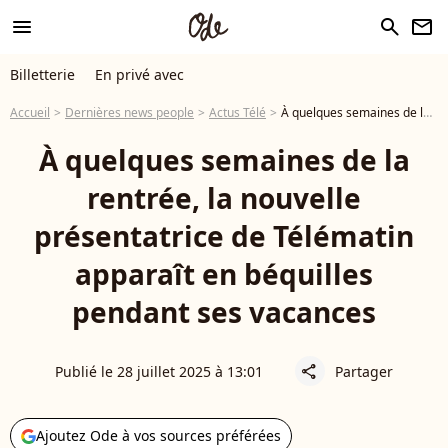
menu
search
newsletter
Billetterie
En privé avec
Accueil
Dernières news people
Actus Télé
À quelques semaines de la rentrée, la nouvelle présentatrice de Télématin apparaît en béquilles pendant ses vacances
À quelques semaines de la
rentrée, la nouvelle
présentatrice de Télématin
apparaît en béquilles
pendant ses vacances
Publié le 28 juillet 2025 à 13:01
Partager
share
Ajoutez Ode à vos sources préférées