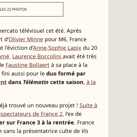
 LES 22 PHOTOS
rcato télévisuel cet été. Après
t d’
Olivier Minne
pour M6, France
 l’éviction d’
Anne-Sophie Lapix
du 20
lamé
.
Laurence Boccolini
avait été très
 de
Faustine Bollaert
à sa place à la
t fini aussi pour le
duo formé par
ent
dans
Télématin
cette saison
,
à la
déjà trouvé un nouveau projet !
Suite à
spectateurs de France 2
, l’ex de
r sur France 3 à la rentrée
. France
 sans la présentatrice culte de
Vis