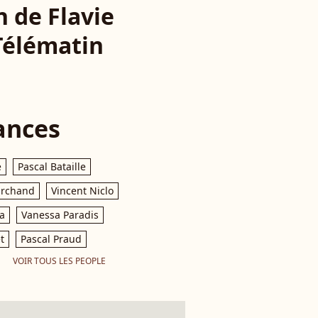
n de Flavie
Télématin
ances
e
Pascal Bataille
archand
Vincent Niclo
a
Vanessa Paradis
t
Pascal Praud
VOIR TOUS LES PEOPLE