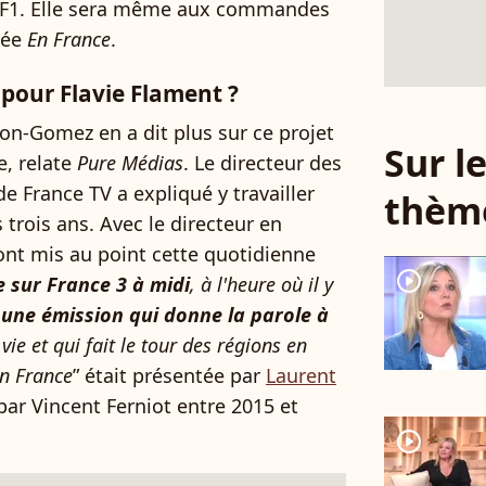
TF1. Elle sera même aux commandes
lée
En France
.
 pour Flavie Flament ?
bon-Gomez en a dit plus sur ce projet
Sur 
e, relate
Pure Médias
. Le directeur des
 France TV a expliqué y travailler
thèm
 trois ans. Avec le directeur en
s ont mis au point cette quotidienne
player2
 sur France 3 à midi
, à l'heure où il y
,
une émission qui donne la parole à
vie et qui fait le tour des régions en
en France
” était présentée par
Laurent
par Vincent Ferniot entre 2015 et
player2