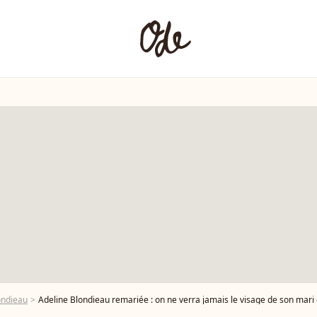
ondieau
Adeline Blondieau remariée : on ne verra jamais le visage de son mari et on ne c