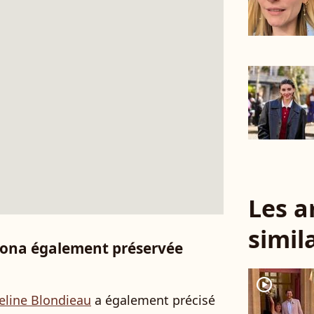
Les a
simil
ilona également préservée
player2
eline Blondieau
a également précisé