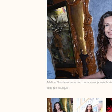
Adeline Blondieau remariée : on ne verra jamais le vi
explique pourquoi