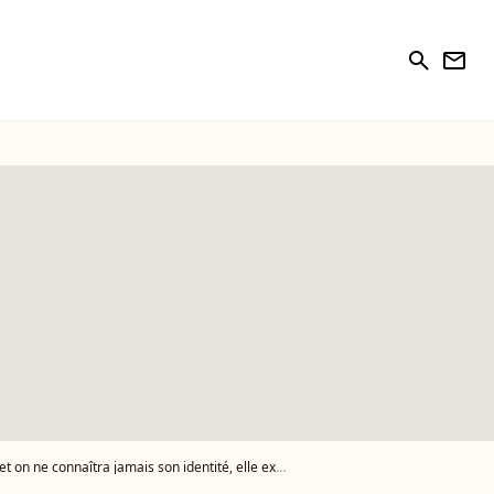
search
newsletter
onnaîtra jamais son identité, elle explique pourquoi