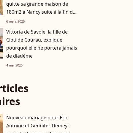
quitte sa grande maison de
180m2 à Nancy suite à la fin de
son histoire avec Matthieu
6 mars 2026
Vittoria de Savoie, la fille de
Clotilde Courau, explique
pourquoi elle ne portera jamais
de diadème
4 mai 2026
rticles
aires
Nouveau mariage pour Eric
Antoine et Gennifer Demey :