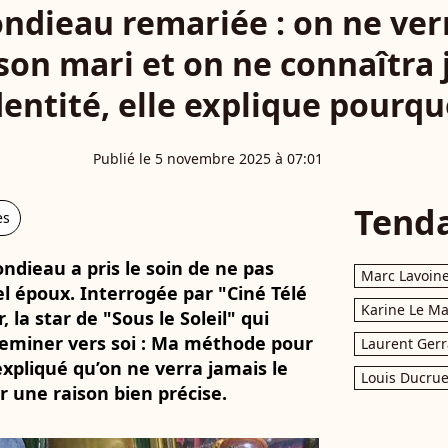
ndieau remariée : on ne ver
son mari et on ne connaîtra
dentité, elle explique pourqu
Publié le 5 novembre 2025 à 07:01
Tend
es
ndieau a pris le soin de ne pas
Marc Lavoin
el époux. Interrogée par "Ciné Télé
Karine Le M
la star de "Sous le Soleil" qui
Cheminer vers soi : Ma méthode pour
Laurent Gerr
 expliqué qu’on ne verra jamais le
Louis Ducrue
r une raison bien précise.