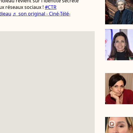
dieau revient sur l'identité secrète
ux réseaux sociaux !
#CTR
dieau
♬ son original - Ciné-Télé-
player2