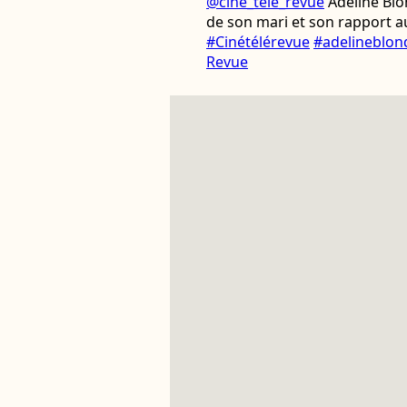
@cine_tele_revue
Adeline Blon
de son mari et son rapport a
#Cinétélérevue
#adelineblon
Revue