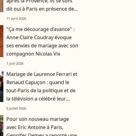
après la Provence, ils se sont
dit oui à Paris en présence de
plusieurs personnalités
11 avril 2026
"Ça me décourage d’avance" :
Anne-Claire Coudray évoque
ses envies de mariage avec son
compagnon Nicolas Vix
1 juin 2026
Mariage de Laurence Ferrari et
Renaud Capuçon : quand le
tout-Paris de la politique et de
la télévision a célébré leur
union
5 juillet 2026
Pour son nouveau mariage
avec Eric Antoine à Paris,
Gennifer Demey a reporté une