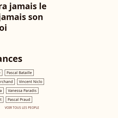
ra jamais le
 jamais son
oi
ances
e
Pascal Bataille
archand
Vincent Niclo
a
Vanessa Paradis
t
Pascal Praud
VOIR TOUS LES PEOPLE