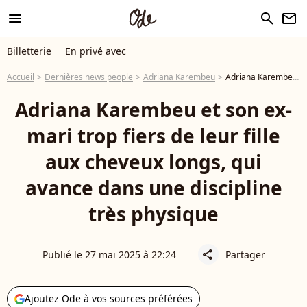
menu
search
newsletter
Billetterie
En privé avec
Accueil
Dernières news people
Adriana Karembeu
Adriana Karembeu et son ex-mari trop fiers de leur fille aux cheveux longs, qui avance dans une discipline très physique
Adriana Karembeu et son ex-
mari trop fiers de leur fille
aux cheveux longs, qui
avance dans une discipline
très physique
Publié le 27 mai 2025 à 22:24
Partager
share
Ajoutez Ode à vos sources préférées