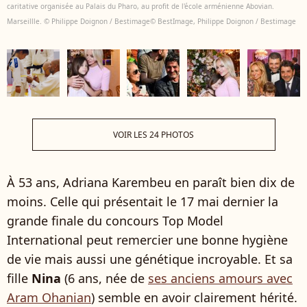
caritative organisée au Palais du Pharo, au profit de l'école arménienne Abovian.
Marseillle. © Philippe Doignon / Bestimage© BestImage, Philippe Doignon / Bestimage
VOIR LES 24 PHOTOS
À 53 ans, Adriana Karembeu en paraît bien dix de
moins. Celle qui présentait le 17 mai dernier la
grande finale du concours Top Model
International peut remercier une bonne hygiène
de vie mais aussi une génétique incroyable. Et sa
fille
Nina
(6 ans, née de
ses anciens amours avec
Aram Ohanian
) semble en avoir clairement hérité.