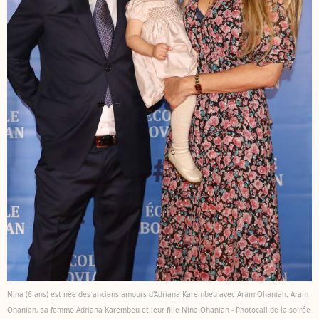
Nina (6 ans) est née des anciens amours d'Adriana Karembeu avec Aram Ohanian. Aram
Ohanian, sa femme Adriana Karembeu et leur fille Nina Ohanian - Photocall de la soirée