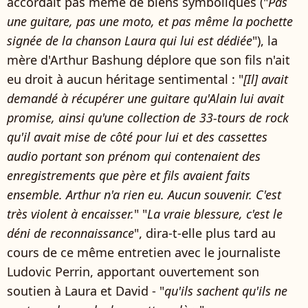
accordait pas même de biens symboliques ("
Pas
une guitare, pas une moto, et pas même la pochette
signée de la chan­son Laura qui lui est dédiée
"), la
mère d'Arthur Bashung déplore que son fils n'ait
eu droit à aucun héritage sentimental : "
[Il] avait
demandé à récupérer une guitare qu'Alain lui avait
promise, ainsi qu'une collection de 33-tours de rock
qu'il avait mise de côté pour lui et des cassettes
audio portant son prénom qui contenaient des
enregistrements que père et fils avaient faits
ensemble. Arthur n'a rien eu. Aucun souvenir. C'est
très violent à encaisser.
" "
La vraie blessure, c'est le
déni de reconnaissance
", dira-t-elle plus tard au
cours de ce même entretien avec le journaliste
Ludovic Perrin, apportant ouvertement son
soutien à Laura et David - "
qu'ils sachent qu'ils ne