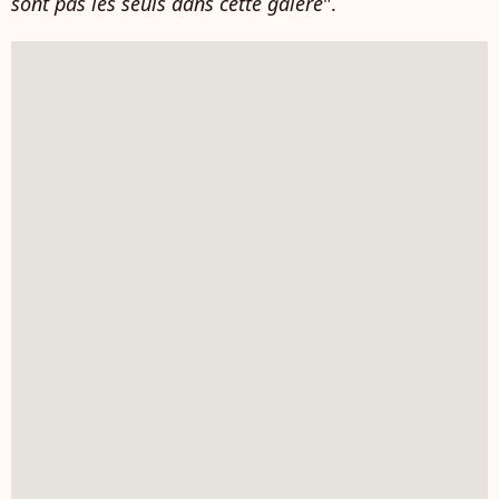
sont pas les seuls dans cette galère
".