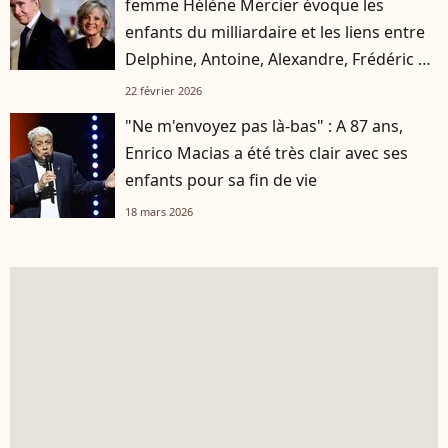
femme Hélène Mercier évoque les
enfants du milliardaire et les liens entre
Delphine, Antoine, Alexandre, Frédéric et
Jean
22 février 2026
"Ne m'envoyez pas là-bas" : A 87 ans,
Enrico Macias a été très clair avec ses
enfants pour sa fin de vie
18 mars 2026