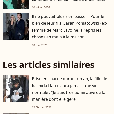
10 juillet 2026
Il ne pouvait plus s'en passer ! Pour le
bien de leur fils, Sarah Poniatowski (ex-
femme de Marc Lavoine) a repris les
choses en main à la maison
10 mai 2026
Les articles similaires
Prise en charge durant un an, la fille de
player2
Rachida Dati n'aura jamais une vie
normale : "Je suis très admirative de la
manière dont elle gère"
12 février 2026