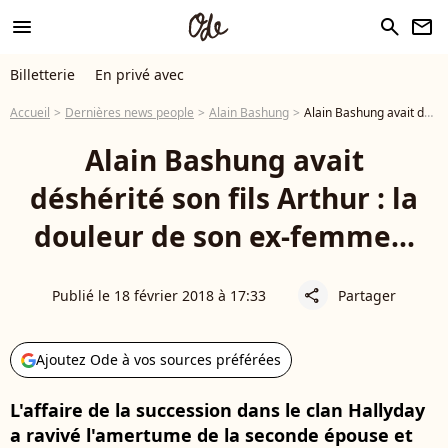
menu
search
newsletter
Billetterie
En privé avec
Accueil
Dernières news people
Alain Bashung
Alain Bashung avait déshérité son fils Arthur : la douleur de son ex-femme...
Alain Bashung avait
déshérité son fils Arthur : la
douleur de son ex-femme...
Publié le 18 février 2018 à 17:33
Partager
share
Ajoutez Ode à vos sources préférées
L'affaire de la succession dans le clan Hallyday
a ravivé l'amertume de la seconde épouse et