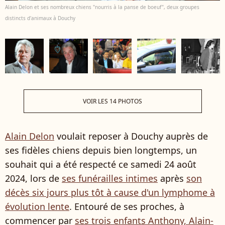
Alain Delon et ses nombreux chiens "nourris à la panse de boeuf", deux groupes
distincts d'animaux à Douchy
VOIR LES 14 PHOTOS
Alain Delon
voulait reposer à Douchy auprès de
ses fidèles chiens depuis bien longtemps, un
souhait qui a été respecté ce samedi 24 août
2024, lors de
ses funérailles intimes
après
son
décès six jours plus tôt à cause d'un lymphome à
évolution lente
. Entouré de ses proches, à
commencer par
ses trois enfants Anthony, Alain-