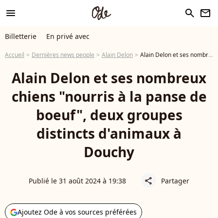
menu
search
newsletter
Billetterie
En privé avec
Accueil
Dernières news people
Alain Delon
Alain Delon et ses nombreux chiens "nourris à la panse de boeuf", deux groupes distincts d'animaux à Douchy
Alain Delon et ses nombreux
chiens "nourris à la panse de
boeuf", deux groupes
distincts d'animaux à
Douchy
Publié le 31 août 2024 à 19:38
Partager
share
Ajoutez Ode à vos sources préférées