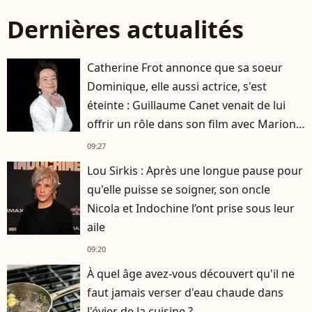
Dernières actualités
Catherine Frot annonce que sa soeur
Dominique, elle aussi actrice, s'est
éteinte : Guillaume Canet venait de lui
offrir un rôle dans son film avec Marion
Cotillard
09:27
Lou Sirkis : Après une longue pause pour
qu'elle puisse se soigner, son oncle
Nicola et Indochine l’ont prise sous leur
aile
09:20
À quel âge avez-vous découvert qu'il ne
faut jamais verser d'eau chaude dans
l'évier de la cuisine ?