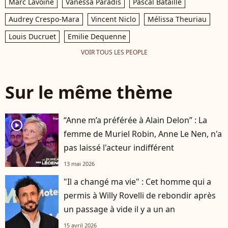
Marc Lavoine
Vanessa Paradis
Pascal Bataille
Audrey Crespo-Mara
Vincent Niclo
Mélissa Theuriau
Louis Ducruet
Emilie Dequenne
VOIR TOUS LES PEOPLE
Sur le même thème
“Anne m’a préférée à Alain Delon” : La
player2
femme de Muriel Robin, Anne Le Nen, n'a
pas laissé l'acteur indifférent
13 mai 2026
"Il a changé ma vie" : Cet homme qui a
permis à Willy Rovelli de rebondir après
un passage à vide il y a un an
15 avril 2026