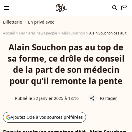
menu
search
newsletter
Billetterie
En privé avec
Accueil
Dernières news people
Alain Souchon
Alain Souchon pas au top de sa forme, ce drôle de conseil de la part de son médecin pour qu'il remonte la pente
Alain Souchon pas au top de
sa forme, ce drôle de conseil
de la part de son médecin
pour qu'il remonte la pente
Publié le 22 janvier 2025 à 18:16
Partager
share
Ajoutez Ode à vos sources préférées