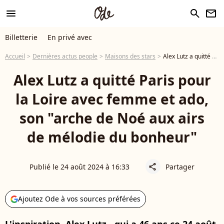
menu
search
newsletter
Billetterie
En privé avec
Accueil
Dernières actus people
Maisons des stars
Alex Lutz a quitté Paris pour la Loire avec femme et ado, son "arche de Noé aux airs de mélodie du bonheur"
Alex Lutz a quitté Paris pour
la Loire avec femme et ado,
son "arche de Noé aux airs
de mélodie du bonheur"
Publié le 24 août 2024 à 16:33
Partager
share
Ajoutez Ode à vos sources préférées