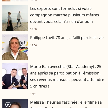
Les experts sont formels : si votre
compagnon marche plusieurs mètres
devant vous, cela n'a rien d'anodin
18:30
Philippe Lavil, 78 ans, a failli perdre la vie
18:06
Mario Barravecchia (Star Academy) : 25
ans après sa participation à l'émission,
ses revenus mensuels peuvent atteindre
5 chiffres !
17:41
Mélissa Theuriau fascinée : elle filme sa
player2