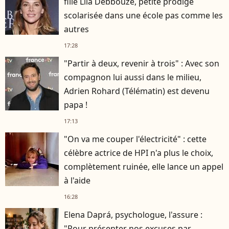
fille Lila Debbouze, petite prodige
scolarisée dans une école pas comme les
autres
17:28
"Partir à deux, revenir à trois" : Avec son
compagnon lui aussi dans le milieu,
Adrien Rohard (Télématin) est devenu
papa !
17:13
"On va me couper l'électricité" : cette
célèbre actrice de HPI n'a plus le choix,
complètement ruinée, elle lance un appel
à l'aide
16:28
Elena Daprá, psychologue, l'assure :
"Pour présenter nos excuses par