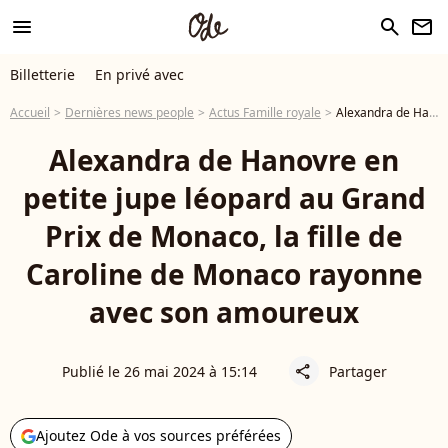
menu
search
newsletter
Billetterie
En privé avec
Accueil
Dernières news people
Actus Famille royale
Alexandra de Hanovre en petite jupe léopard au Grand Prix de Monaco, la fille de Caroline de Monaco rayonne avec son amoureux
Alexandra de Hanovre en
petite jupe léopard au Grand
Prix de Monaco, la fille de
Caroline de Monaco rayonne
avec son amoureux
Publié le 26 mai 2024 à 15:14
Partager
share
Ajoutez Ode à vos sources préférées