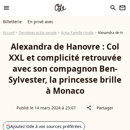
menu
search
newsletter
Billetterie
En privé avec
Accueil
Dernières actus people
Actus Famille royale
Alexandra de Hanovre : Col XXL et complicité retrouvée avec son compagnon Ben-Sylvester, la princesse brille à Monaco
Alexandra de Hanovre : Col
XXL et complicité retrouvée
avec son compagnon Ben-
Sylvester, la princesse brille
à Monaco
Publié le 14 mars 2024 à 23:07
Partager
share
Ajoutez Ode à vos sources préférées