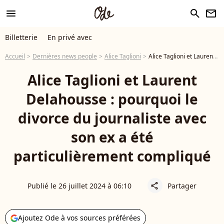
menu
search
newsletter
Billetterie
En privé avec
Accueil
Dernières news people
Alice Taglioni
Alice Taglioni et Laurent Delahousse : pourquoi le divorce du journaliste avec son ex a été particulièrement compliqué
Alice Taglioni et Laurent
Delahousse : pourquoi le
divorce du journaliste avec
son ex a été
particulièrement compliqué
Publié le 26 juillet 2024 à 06:10
Partager
share
Ajoutez Ode à vos sources préférées