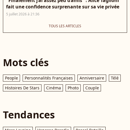
"Finalement j’ai assez peu d’amis" : Alice Taglioni
fait une confidence surprenante sur sa vie privée
5 juillet 2026 à 21:36
TOUS LES ARTICLES
Mots clés
People
Personnalités Françaises
Anniversaire
Télé
Histoires De Stars
Cinéma
Photo
Couple
Tendances