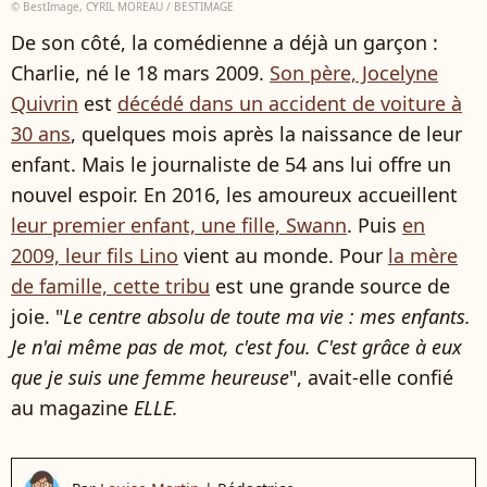
© BestImage, CYRIL MOREAU / BESTIMAGE
De son côté, la comédienne a déjà un garçon :
Charlie, né le 18 mars 2009.
Son père, Jocelyne
Quivrin
est
décédé dans un accident de voiture à
30 ans
, quelques mois après la naissance de leur
enfant. Mais le journaliste de 54 ans lui offre un
nouvel espoir. En 2016, les amoureux accueillent
leur premier enfant, une fille, Swann
. Puis
en
2009, leur fils Lino
vient au monde. Pour
la mère
de famille, cette tribu
est une grande source de
joie. "
Le centre absolu de toute ma vie : mes enfants.
Je n'ai même pas de mot, c'est fou. C'est grâce à eux
que je suis une femme heureuse
", avait-elle confié
au magazine
ELLE.