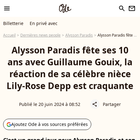
menu
search
newsletter
Billetterie
En privé avec
Accueil
Dernières news people
Alysson Paradis
Alysson Paradis fête ses 10 ans avec Guillaume Gouix, la réaction de sa célèbre nièce Lily-Rose Depp est craquante
Alysson Paradis fête ses 10
ans avec Guillaume Gouix, la
réaction de sa célèbre nièce
Lily-Rose Depp est craquante
Publié le 20 juin 2024 à 08:52
Partager
share
Ajoutez Ode à vos sources préférées