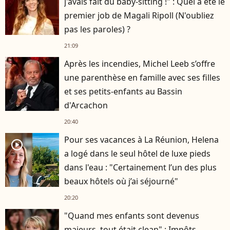
j'avais fait du baby-sitting !" : Quel a été le
premier job de Magali Ripoll (N'oubliez
pas les paroles) ?
21:09
Après les incendies, Michel Leeb s’offre
une parenthèse en famille avec ses filles
et ses petits-enfants au Bassin
d'Arcachon
20:40
Pour ses vacances à La Réunion, Helena
player2
a logé dans le seul hôtel de luxe pieds
dans l'eau : "Certainement l’un des plus
beaux hôtels où j’ai séjourné"
20:20
"Quand mes enfants sont devenus
majeurs, tout était clean" : Impôts,