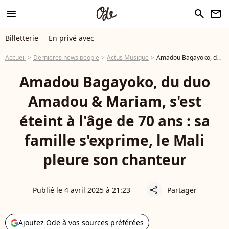
menu
search
newsletter
Billetterie
En privé avec
Accueil
Dernières news people
Actus Musique
Amadou Bagayoko, du duo Amadou & Mariam, s'est éteint à l'âge de 70 ans : sa famille s'exprime, le Mali pleure son chanteur
Amadou Bagayoko, du duo
Amadou & Mariam, s'est
éteint à l'âge de 70 ans : sa
famille s'exprime, le Mali
pleure son chanteur
Publié le 4 avril 2025 à 21:23
Partager
share
Ajoutez Ode à vos sources préférées