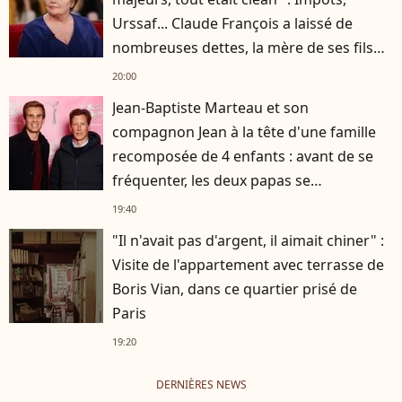
Urssaf... Claude François a laissé de
nombreuses dettes, la mère de ses fils
s'est occupée de tout
20:00
Jean-Baptiste Marteau et son
compagnon Jean à la tête d'une famille
recomposée de 4 enfants : avant de se
fréquenter, les deux papas se
connaissaient depuis des années
19:40
"Il n'avait pas d'argent, il aimait chiner" :
Visite de l'appartement avec terrasse de
Boris Vian, dans ce quartier prisé de
Paris
19:20
DERNIÈRES NEWS