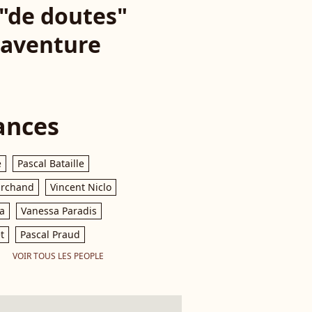
 "de doutes"
l'aventure
ances
e
Pascal Bataille
archand
Vincent Niclo
a
Vanessa Paradis
t
Pascal Praud
VOIR TOUS LES PEOPLE