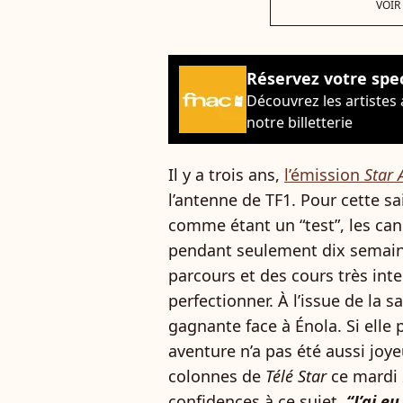
VOIR
Réservez votre spe
Découvrez les artistes
notre billetterie
Il y a trois ans,
l’émission
Star
l’antenne de TF1. Pour cette s
comme étant un “test”, les can
pendant seulement dix semaines
parcours et des cours très inte
perfectionner. À l’issue de la s
gagnante face à Énola. Si elle p
aventure n’a pas été aussi joye
colonnes de
Télé Star
ce mardi 2
confidences à ce sujet.
“J’ai e