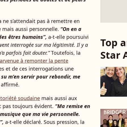
 ne s’attendait pas à remettre en
e mais aussi personnelle.
“On en a
 des êtres humains”,
a-t-elle poursuivi
Top a
vent interrogée sur ma légitimité. Il y a
Star
’a parfois fait douter.”
Toutefois, la
 parvenue à remonter la pente
ues et de ces interrogations une
i su m’en servir pour rebondir, me
e affirmé.
otoriété soudaine
mais aussi aux
st pas toujours évident.
“Ma remise en
 musique que ma vie personnelle.
”,
a-t-elle déclaré. Sous pression, la