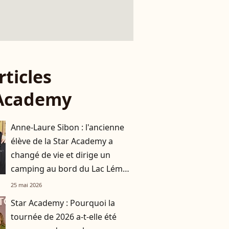
rticles
 Academy
Anne-Laure Sibon : l'ancienne
élève de la Star Academy a
changé de vie et dirige un
camping au bord du Lac Léman
avec sa compagne
25 mai 2026
Star Academy : Pourquoi la
tournée de 2026 a-t-elle été