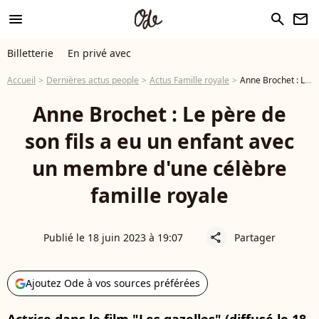
menu
search
newsletter
Billetterie
En privé avec
Accueil
Dernières actus people
Actus Famille royale
Anne Brochet : Le père de son fils a eu un enfant avec un membre d'une célèbre famille royale
Anne Brochet : Le père de
son fils a eu un enfant avec
un membre d'une célèbre
famille royale
Publié le 18 juin 2023 à 19:07
Partager
share
Ajoutez Ode à vos sources préférées