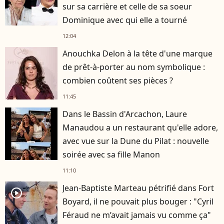
sur sa carrière et celle de sa soeur
Dominique avec qui elle a tourné
12:04
Anouchka Delon à la tête d'une marque
de prêt-à-porter au nom symbolique :
combien coûtent ses pièces ?
11:45
Dans le Bassin d'Arcachon, Laure
Manaudou a un restaurant qu'elle adore,
avec vue sur la Dune du Pilat : nouvelle
soirée avec sa fille Manon
11:10
Jean-Baptiste Marteau pétrifié dans Fort
player2
Boyard, il ne pouvait plus bouger : "Cyril
Féraud ne m’avait jamais vu comme ça"