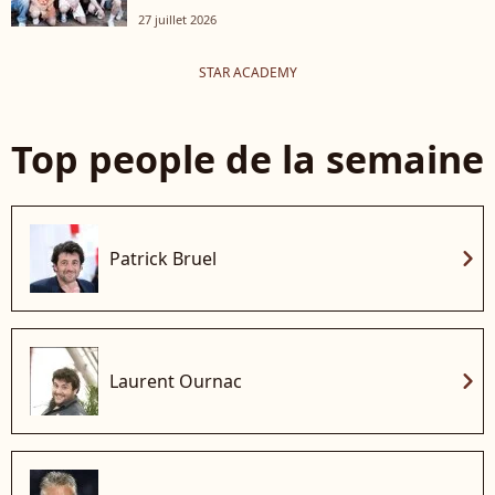
27 juillet 2026
STAR ACADEMY
Top people de la semaine
chevron_right
Patrick Bruel
chevron_right
Laurent Ournac