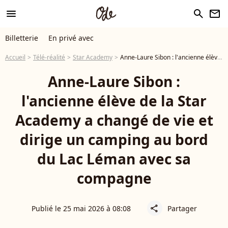
menu
search
newsletter
Billetterie
En privé avec
Accueil
Télé-réalité
Star Academy
Anne-Laure Sibon : l'ancienne élève de la Star Academy a changé de vie et dirige un camping au bord du Lac Léman avec sa compagne
Anne-Laure Sibon :
l'ancienne élève de la Star
Academy a changé de vie et
dirige un camping au bord
du Lac Léman avec sa
compagne
Publié le 25 mai 2026 à 08:08
Partager
share