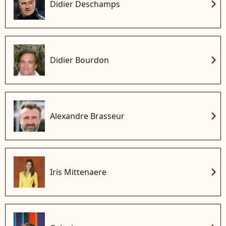
chevron_right
Didier Deschamps
chevron_right
Didier Bourdon
chevron_right
Alexandre Brasseur
chevron_right
Iris Mittenaere