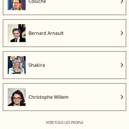
chevron_right
Coluche
chevron_right
Bernard Arnault
chevron_right
Shakira
chevron_right
Christophe Willem
VOIR TOUS LES PEOPLE