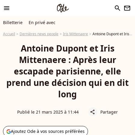
menu
search
newsletter
Billetterie
En privé avec
Accueil
Dernières news people
Iris Mittenaere
Antoine Dupont et Iris Mittenaere : Après leur escapade parisienne, elle prend une décision qui en dit long
Antoine Dupont et Iris
Mittenaere : Après leur
escapade parisienne, elle
prend une décision qui en dit
long
Publié le 21 mars 2025 à 11:44
Partager
share
Ajoutez Ode à vos sources préférées