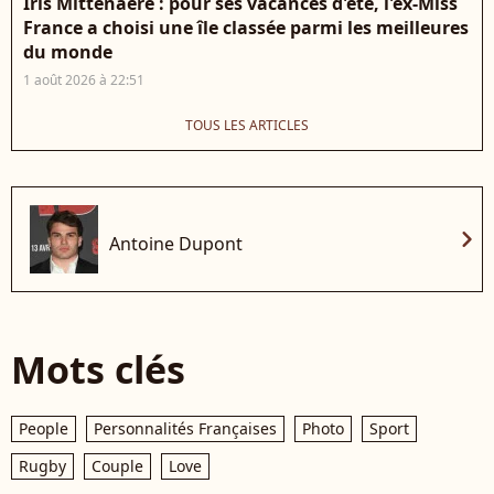
Iris Mittenaere : pour ses vacances d'été, l'ex-Miss
France a choisi une île classée parmi les meilleures
du monde
1 août 2026 à 22:51
TOUS LES ARTICLES
chevron_right
Antoine Dupont
Mots clés
People
Personnalités Françaises
Photo
Sport
Rugby
Couple
Love