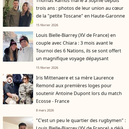
Thomas Ramos marié à Sophie depuis
trois ans : photos de leur union au cœur
de la "petite Toscane" en Haute-Garonne
15 février 2026
Louis Bielle-Biarrey (XV de France) en
couple avec Chiara : 3 mois avant le
Tournoi des 6 Nations, ils se sont offert
un magnifique voyage dépaysant
15 février 2026
Iris Mittenaere et sa mère Laurence
player2
Remond aux premières loges pour
soutenir Antoine Dupont lors du match
Ecosse - France
8 mars 2026
"C'est un peu le quartier des rugbymen" :
Louis Bielle-Biarrey (XV de France) a déjà