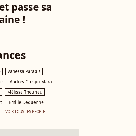
et passe sa
aine !
ances
e
Vanessa Paradis
le
Audrey Crespo-Mara
o
Mélissa Theuriau
t
Emilie Dequenne
VOIR TOUS LES PEOPLE