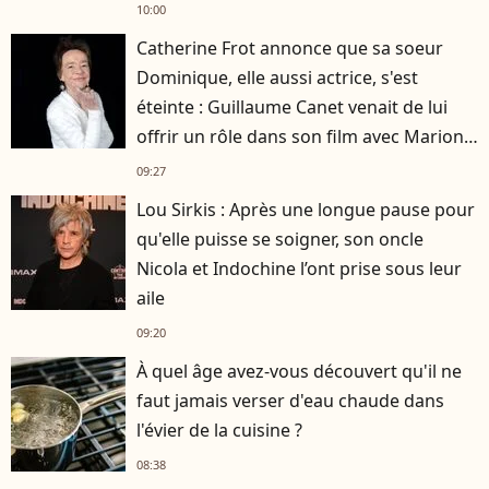
10:00
Catherine Frot annonce que sa soeur
Dominique, elle aussi actrice, s'est
éteinte : Guillaume Canet venait de lui
offrir un rôle dans son film avec Marion
Cotillard
09:27
Lou Sirkis : Après une longue pause pour
qu'elle puisse se soigner, son oncle
Nicola et Indochine l’ont prise sous leur
aile
09:20
À quel âge avez-vous découvert qu'il ne
faut jamais verser d'eau chaude dans
l'évier de la cuisine ?
08:38