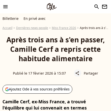
menu
search
newsletter
Billetterie
En privé avec
Accueil
Dernières news people
Miss France 2026
Après trois ans à s'en passer, Camille Cerf a repris cette habitude alimentaire
Après trois ans à s'en passer,
Camille Cerf a repris cette
habitude alimentaire
Publié le 17 février 2026 à 15:07
Partager
share
Ajoutez Ode à vos sources préférées
Camille Cerf, ex-Miss France, a trouvé
l'équilibre qui lui convenait en termes