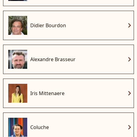
chevron_right
Didier Bourdon
chevron_right
Alexandre Brasseur
chevron_right
Iris Mittenaere
chevron_right
Coluche