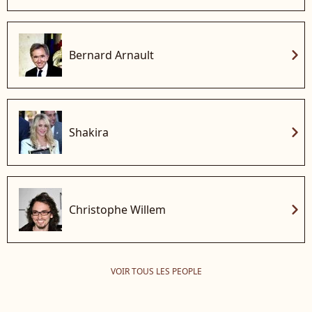
chevron_right
Bernard Arnault
chevron_right
Shakira
chevron_right
Christophe Willem
VOIR TOUS LES PEOPLE