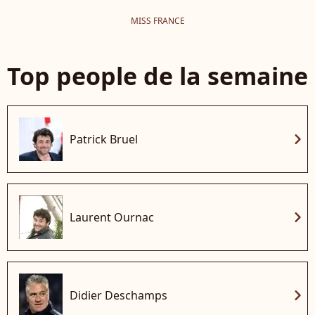
MISS FRANCE
Top people de la semaine
chevron_right
Patrick Bruel
chevron_right
Laurent Ournac
chevron_right
Didier Deschamps